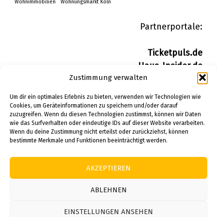
Wohnimmobilien
Wohnungsmarkt Köln
Partnerportale:
Ticketpuls.de
Haus-Insider.de
Zustimmung verwalten
Wohn-Insider.de
Bau-Insider.de
Um dir ein optimales Erlebnis zu bieten, verwenden wir Technologien wie
Cookies, um Geräteinformationen zu speichern und/oder darauf
zuzugreifen. Wenn du diesen Technologien zustimmst, können wir Daten
IMPRESSUM
wie das Surfverhalten oder eindeutige IDs auf dieser Website verarbeiten.
DATENSCHUTZERKLÄRUNG
Wenn du deine Zustimmung nicht erteilst oder zurückziehst, können
bestimmte Merkmale und Funktionen beeinträchtigt werden.
PINTEREST
AKZEPTIEREN
© 2026 Alle Rechte vorbehalten.
ABLEHNEN
EINSTELLUNGEN ANSEHEN