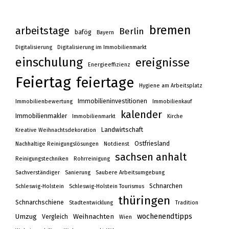
bremen
arbeitstage
Berlin
bafög
Bayern
Digitalisierung
Digitalisierung im Immobilienmarkt
einschulung
ereignisse
Energieeffizienz
Feiertag
feiertage
Hygiene am Arbeitsplatz
Immobilieninvestitionen
Immobilienbewertung
Immobilienkauf
kalender
Immobilienmakler
Immobilienmarkt
Kirche
Landwirtschaft
Kreative Weihnachtsdekoration
Ostfriesland
Nachhaltige Reinigungslösungen
Notdienst
sachsen anhalt
Reinigungstechniken
Rohrreinigung
Sachverständiger
Sanierung
Saubere Arbeitsumgebung
Schnarchen
Schleswig-Holstein
Schleswig-Holstein Tourismus
thüringen
Schnarchschiene
Stadtentwicklung
Tradition
wochenendtipps
Umzug
Weihnachten
Vergleich
Wien