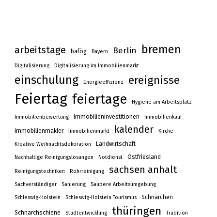
bremen
arbeitstage
Berlin
bafög
Bayern
Digitalisierung
Digitalisierung im Immobilienmarkt
einschulung
ereignisse
Energieeffizienz
Feiertag
feiertage
Hygiene am Arbeitsplatz
Immobilieninvestitionen
Immobilienbewertung
Immobilienkauf
kalender
Immobilienmakler
Immobilienmarkt
Kirche
Landwirtschaft
Kreative Weihnachtsdekoration
Ostfriesland
Nachhaltige Reinigungslösungen
Notdienst
sachsen anhalt
Reinigungstechniken
Rohrreinigung
Sachverständiger
Sanierung
Saubere Arbeitsumgebung
Schnarchen
Schleswig-Holstein
Schleswig-Holstein Tourismus
thüringen
Schnarchschiene
Stadtentwicklung
Tradition