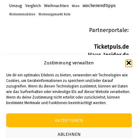
wochenendtipps
Umzug
Weihnachten
Vergleich
Wien
Wohnimmobilien
Wohnungsmarkt Köln
Partnerportale:
Ticketpuls.de
Haus-Insider.de
Wohn-Insider.de
Zustimmung verwalten
Bau-Insider.de
Um dir ein optimales Erlebnis zu bieten, verwenden wir Technologien wie
Cookies, um Geräteinformationen zu speichern und/oder darauf
zuzugreifen. Wenn du diesen Technologien zustimmst, können wir Daten
IMPRESSUM
wie das Surfverhalten oder eindeutige IDs auf dieser Website verarbeiten.
DATENSCHUTZERKLÄRUNG
Wenn du deine Zustimmung nicht erteilst oder zurückziehst, können
PINTEREST
bestimmte Merkmale und Funktionen beeinträchtigt werden.
AKZEPTIEREN
© 2026 Alle Rechte vorbehalten.
ABLEHNEN