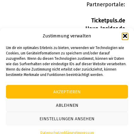
Partnerportale:
Ticketpuls.de
Haus-Insider.de
Zustimmung verwalten
Wohn-Insider.de
Bau-Insider.de
Um dir ein optimales Erlebnis zu bieten, verwenden wir Technologien wie
Cookies, um Geräteinformationen zu speichern und/oder darauf
zuzugreifen. Wenn du diesen Technologien zustimmst, können wir Daten
IMPRESSUM
wie das Surfverhalten oder eindeutige IDs auf dieser Website verarbeiten.
DATENSCHUTZERKLÄRUNG
Wenn du deine Zustimmung nicht erteilst oder zurückziehst, können
bestimmte Merkmale und Funktionen beeinträchtigt werden.
PINTEREST
AKZEPTIEREN
© 2026 Alle Rechte vorbehalten.
ABLEHNEN
EINSTELLUNGEN ANSEHEN
Datenschutzerklärung
Impressum