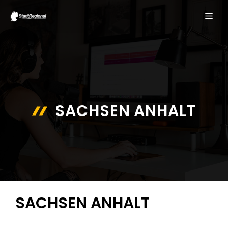
Zum
ME
Inhalt
springen
SACHSEN ANHALT
SACHSEN ANHALT