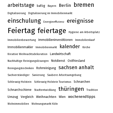
bremen
arbeitstage
Berlin
bafög
Bayern
Digitalisierung
Digitalisierung im Immobilienmarkt
einschulung
ereignisse
Energieeffizienz
Feiertag
feiertage
Hygiene am Arbeitsplatz
Immobilieninvestitionen
Immobilienbewertung
Immobilienkauf
kalender
Immobilienmakler
Immobilienmarkt
Kirche
Landwirtschaft
Kreative Weihnachtsdekoration
Notdienst
Ostfriesland
Nachhaltige Reinigungslösungen
sachsen anhalt
Rohrreinigung
Reinigungstechniken
Sachverständiger
Sanierung
Saubere Arbeitsumgebung
Schnarchen
Schleswig-Holstein
Schleswig-Holstein Tourismus
thüringen
Schnarchschiene
Stadtentwicklung
Tradition
wochenendtipps
Umzug
Weihnachten
Vergleich
Wien
Wohnimmobilien
Wohnungsmarkt Köln