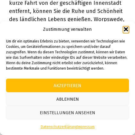
kurze Fahrt von der geschäftigen Innenstadt
entfernt, können Sie die Ruhe und Schönheit
des ländlichen Lebens genießen. Worpswede,
eine kleine Künstlerkolonie, ist berühmt für
Zustimmung verwalten
ihre inspirierenden Landschaften und die dort
Um dir ein optimales Erlebnis zu bieten, verwenden wir Technologien wie
ansässige Künstlerszene. Hier können Sie
Cookies, um Geräteinformationen zu speichern und/oder darauf
Galerien besuchen und die Werke
zuzugreifen. Wenn du diesen Technologien zustimmst, können wir Daten
wie das Surfverhalten oder eindeutige IDs auf dieser Website verarbeiten.
einheimischer Künstler bewundern.
Wenn du deine Zustimmung nicht erteilst oder zurückziehst, können
bestimmte Merkmale und Funktionen beeinträchtigt werden.
Ein weiteres malerisches Dorf in der Nähe von
Bremen ist Fischerhude. Mit seinen
AKZEPTIEREN
historischen Fachwerkhäusern und engen
ABLEHNEN
Gassen ist es ein beliebtes Ziel für Besucher,
die die traditionelle Dorfatmosphäre erleben
EINSTELLUNGEN ANSEHEN
möchten. Sie können lokale Kunstgalerien
erkunden, in charmanten Cafés und
Datenschutzerklärung
Impressum
Restaurants speisen und entspannende