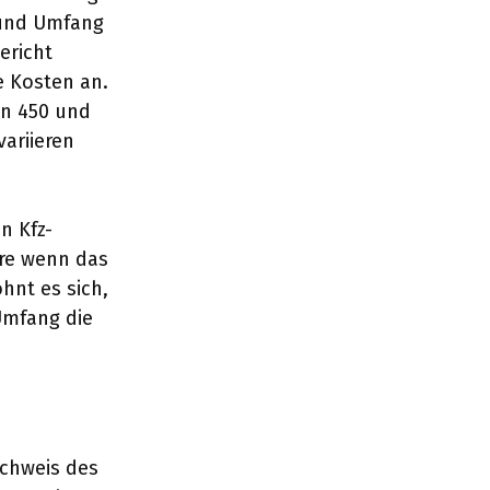
 und Umfang
ericht
e Kosten an.
en 450 und
ariieren
n Kfz-
re wenn das
hnt es sich,
Umfang die
achweis des