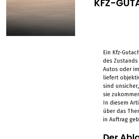
KFZ-GUTA
Ein Kfz-Gutac
des Zustands 
Autos oder i
liefert objek
sind unsicher
sie zukommen 
In diesem Art
über das Them
in Auftrag ge
Der Abl