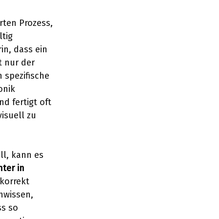
rten Prozess,
ltig
in, dass ein
t nur der
 spezifische
onik
d fertigt oft
isuell zu
ll, kann es
ter in
korrekt
hwissen,
ss so