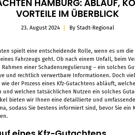
CHTEN HAMBURG: ABLAUF, K
VORTEILE IM ÜBERBLICK
23. August 2024
By
Stadt-Regional
hten spielt eine entscheidende Rolle, wenn es um di
eines Fahrzeugs geht. Ob nach einem Unfall, beim Ve
m Rahmen einer Schadensregulierung – ein solches G
tive und rechtlich verwertbare Informationen. Doch vi
, wie der Prozess eines Kfz-Gutachtens abläuft, welch
und welchen tatsächlichen Nutzen ein solches Gutac
ikel bieten wir Ihnen eine detaillierte und umfassend
a, sodass Sie bestens informiert sind, bevor Sie ein 
ben.
auf eines Kfz-Gutachtens