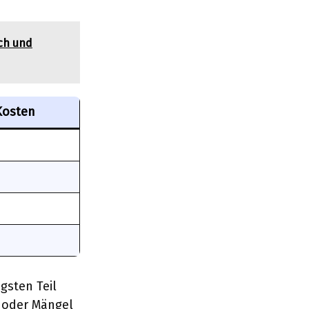
ich und
Kosten
gsten Teil
 oder Mängel