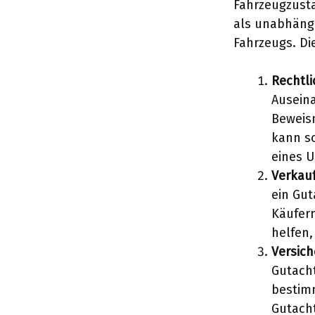
Fahrzeugzust
als unabhängi
Fahrzeugs. Die
Rechtl
Auseina
Beweis
kann so
eines U
Verkauf
ein Gut
Käufer
helfen,
Versic
Gutacht
bestimm
Gutach