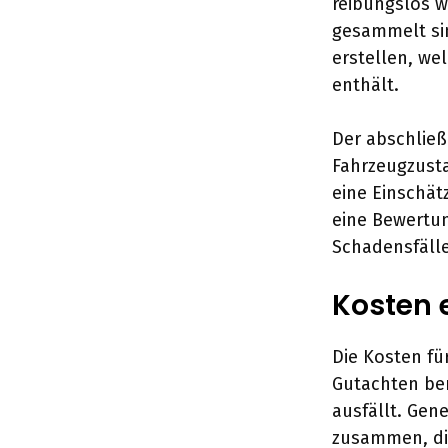
reibungslos w
gesammelt sin
erstellen, we
enthält.
Der abschließ
Fahrzeugzusta
eine Einschät
eine Bewertun
Schadensfälle
Kosten 
Die Kosten fü
Gutachten be
ausfällt. Gen
zusammen, die