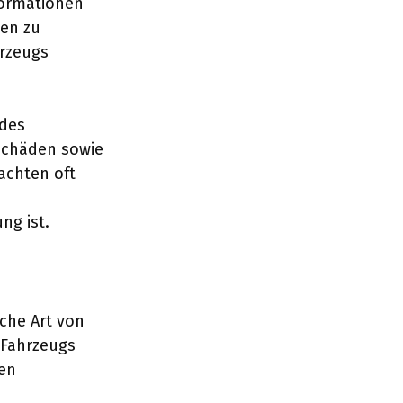
formationen
ten zu
hrzeugs
 des
 Schäden sowie
achten oft
ng ist.
che Art von
 Fahrzeugs
ten