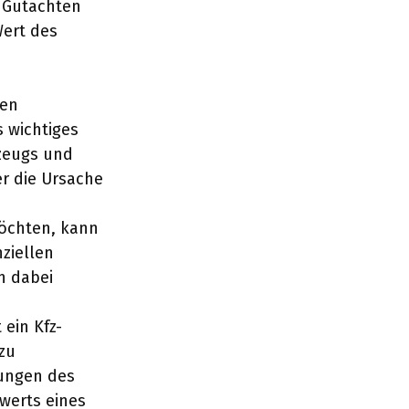
 Gutachten
Wert des
hen
 wichtiges
zeugs und
er die Ursache
möchten, kann
ziellen
n dabei
 ein Kfz-
zu
zungen des
werts eines