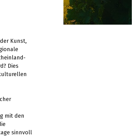
 der Kunst,
gionale
Rheinland-
rd? Dies
kulturellen
scher
g mit den
die
age sinnvoll