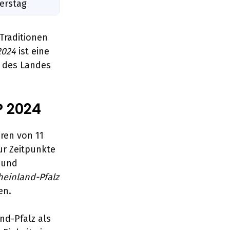
erstag
 Traditionen
2024
ist eine
e des Landes
P 2024
hren von 11
ur Zeitpunkte
 und
heinland-Pfalz
en.
nd-Pfalz als