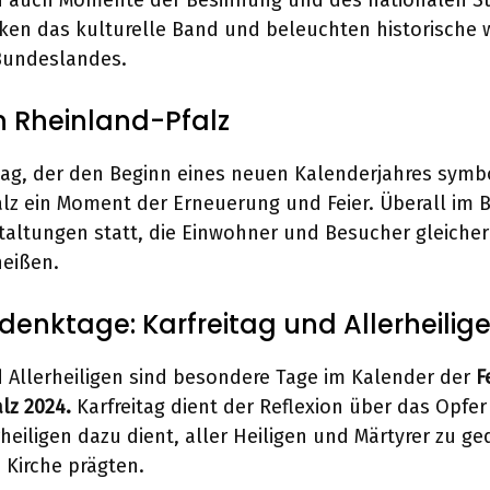
n auch Momente der Besinnung und des nationalen St
rken das kulturelle Band und beleuchten historische w
Bundeslandes.
n Rheinland-Pfalz
ag, der den Beginn eines neuen Kalenderjahres symboli
lz ein Moment der Erneuerung und Feier. Überall im
taltungen statt, die Einwohner und Besucher gleich
eißen.
edenktage: Karfreitag und Allerheilig
d Allerheiligen sind besondere Tage im Kalender der
F
lz 2024.
Karfreitag dient der Reflexion über das Opfer 
heiligen dazu dient, aller Heiligen und Märtyrer zu ge
e Kirche prägten.