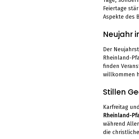
Tage, sonder
Feiertage stä
Aspekte des 
Neujahr i
Der Neujahrst
Rheinland-Pfa
finden Verans
willkommen h
Stillen G
Karfreitag un
Rheinland-Pfa
während Aller
die christlich