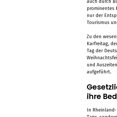
auch durch Bu
prominentes Be
nur der Entsp
Tourismus und
Zu den wesen
Karfreitag, d
Tag der Deuts
Weihnachtsfei
und Auszeite
aufgeführt.
Gesetzl
ihre Be
In Rheinland-