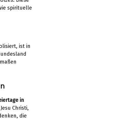
olzes. Diese
ie spirituelle
siert, ist in
 Bundesland
ermaßen
en
eiertage in
Jesu Christi,
denken, die