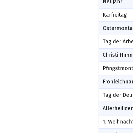
Neujahr
Karfreitag
Ostermonta
Tag der Arbe
Christi Him
Pfingstmon
Fronleichn
Tag der Deu
Allerheilige
1. Weihnach