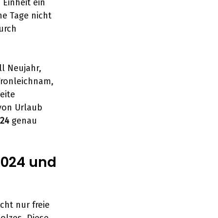
Einheit ein
he Tage nicht
urch
l Neujahr,
 Fronleichnam,
eite
 von Urlaub
024
genau
2024 und
cht nur freie