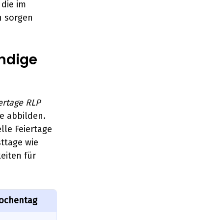
 die im
n sorgen
ändige
ertage RLP
e abbilden.
lle Feiertage
sttage wie
eiten für
ochentag