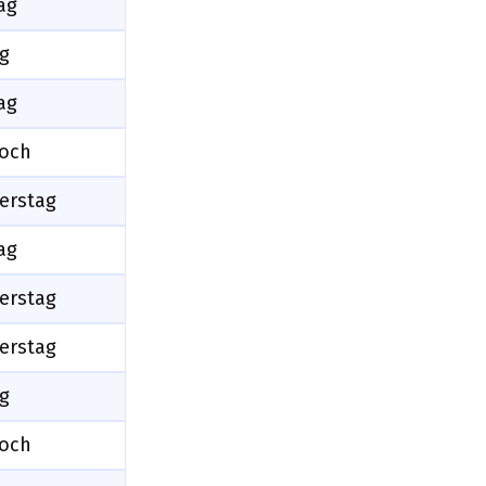
ag
ag
ag
woch
erstag
ag
erstag
erstag
ag
woch