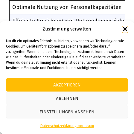
Optimale Nutzung von Personalkapazitäten
Effiziente Erreichung von Unternehmenszielen
Zustimmung verwalten
Ferienkalender Saarland
Um dir ein optimales Erlebnis zu bieten, verwenden wir Technologien wie
Cookies, um Geräteinformationen zu speichern und/oder darauf
2024
zuzugreifen. Wenn du diesen Technologien zustimmst, können wir Daten
wie das Surfverhalten oder eindeutige IDs auf dieser Website verarbeiten.
Wenn du deine Zustimmung nicht erteilst oder zurückziehst, können
Für Familien mit schulpflichtigen Kindern und
bestimmte Merkmale und Funktionen beeinträchtigt werden.
Arbeitnehmer im Saarland ist der
Ferienkalender Saarland 2024
ein wichtiges
AKZEPTIEREN
Planungsinstrument. Er gibt einen Überblick
ABLEHNEN
über die Schulferien und Feiertage im
Bundesland. Die Termine werden vom
EINSTELLUNGEN ANSEHEN
Ministerium für Bildung und Kultur festgelegt
und umfassen die Winterferien, Osterferien,
Datenschutzerklärung
Impressum
Sommerferien, Herbstferien und