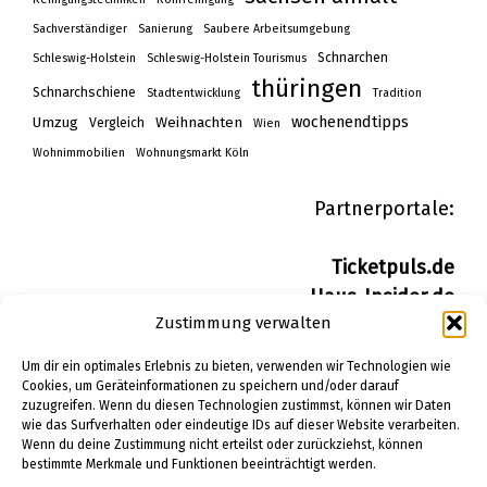
Sachverständiger
Sanierung
Saubere Arbeitsumgebung
Schnarchen
Schleswig-Holstein
Schleswig-Holstein Tourismus
thüringen
Schnarchschiene
Stadtentwicklung
Tradition
wochenendtipps
Umzug
Weihnachten
Vergleich
Wien
Wohnimmobilien
Wohnungsmarkt Köln
Partnerportale:
Ticketpuls.de
Haus-Insider.de
Zustimmung verwalten
Wohn-Insider.de
Bau-Insider.de
Um dir ein optimales Erlebnis zu bieten, verwenden wir Technologien wie
Cookies, um Geräteinformationen zu speichern und/oder darauf
zuzugreifen. Wenn du diesen Technologien zustimmst, können wir Daten
IMPRESSUM
wie das Surfverhalten oder eindeutige IDs auf dieser Website verarbeiten.
DATENSCHUTZERKLÄRUNG
Wenn du deine Zustimmung nicht erteilst oder zurückziehst, können
bestimmte Merkmale und Funktionen beeinträchtigt werden.
PINTEREST