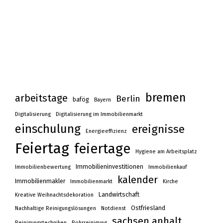
bremen
arbeitstage
Berlin
bafög
Bayern
Digitalisierung
Digitalisierung im Immobilienmarkt
einschulung
ereignisse
Energieeffizienz
Feiertag
feiertage
Hygiene am Arbeitsplatz
Immobilieninvestitionen
Immobilienbewertung
Immobilienkauf
kalender
Immobilienmakler
Immobilienmarkt
Kirche
Landwirtschaft
Kreative Weihnachtsdekoration
Ostfriesland
Nachhaltige Reinigungslösungen
Notdienst
sachsen anhalt
Reinigungstechniken
Rohrreinigung