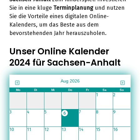
Sie in eine kluge
Terminplanung
und nutzen
Sie die Vorteile eines digitalen Online-
Kalenders, um das Beste aus dem
bevorstehenden Jahr herauszuholen.
Unser Online Kalender
2024 für Sachsen-Anhalt
Aug 2026
Mo
Di
Mi
Do
Fr
Sa
So
1
2
3
4
5
7
8
9
6
10
11
12
13
14
15
16