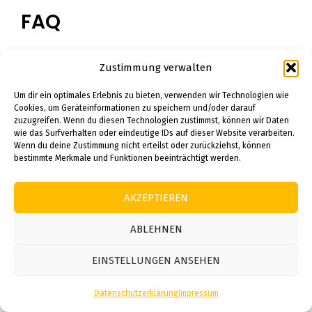
FAQ
Welche Feiertage sind im
Zustimmung verwalten
Kalender 2024 Sachsen-Anhalt
Um dir ein optimales Erlebnis zu bieten, verwenden wir Technologien wie
enthalten?
Cookies, um Geräteinformationen zu speichern und/oder darauf
zuzugreifen. Wenn du diesen Technologien zustimmst, können wir Daten
wie das Surfverhalten oder eindeutige IDs auf dieser Website verarbeiten.
Der Kalender 2024 Sachsen-Anhalt umfasst
Wenn du deine Zustimmung nicht erteilst oder zurückziehst, können
alle gesetzlichen Feiertage, einschließlich
bestimmte Merkmale und Funktionen beeinträchtigt werden.
Neujahr (1. Januar), Tag der Deutschen Einheit
(3. Oktober), Reformationstag (31. Oktober)
AKZEPTIEREN
sowie die Weihnachtstage am 25. und 26.
ABLEHNEN
Dezember.
Wann sind die Ferientermine
EINSTELLUNGEN ANSEHEN
2024 für Schüler in Sachsen-
Anhalt?
Datenschutzerklärung
Impressum