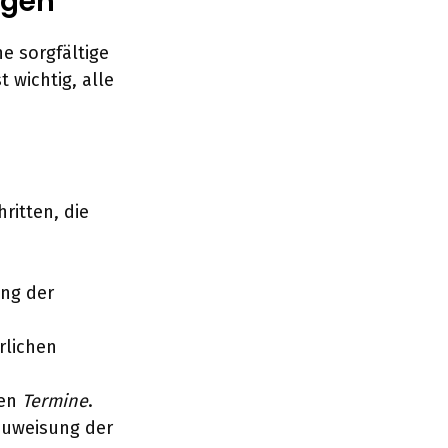
ngen
ne sorgfältige
 wichtig, alle
ritten, die
ung der
rlichen
nen
Termine
.
Zuweisung der