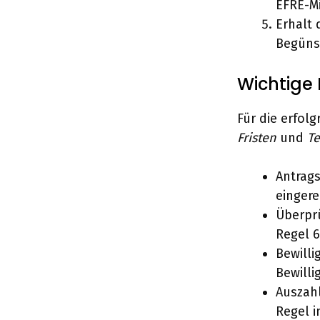
EFRE-Mi
Erhalt
Begüns
Wichtige 
Für die erfol
Fristen
und
T
Antrags
eingere
Überprü
Regel 6
Bewilli
Bewilli
Auszahl
Regel i