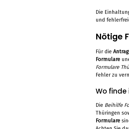
Die Einhaltun
und fehlerfre
Nötige F
Für die
Antrag
Formulare
une
Formulare Th
Fehler zu ver
Wo finde 
Die
Beihilfe F
Thüringen sow
Formulare
sin
Achten Sie da