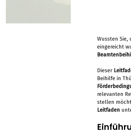
Wussten Sie, 
eingereicht w
Beamtenbeihi
Dieser
Leitfa
Beihilfe in Th
Förderbeding
relevanten Re
stellen möch
Leitfaden
unte
Einführu