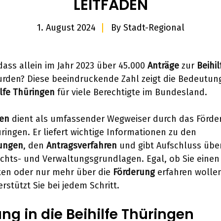
LEITFADEN
1. August 2024
By
Stadt-Regional
dass allein im Jahr 2023 über 45.000
Anträge
zur
Beihi
urden? Diese beeindruckende Zahl zeigt die Bedeutun
lfe Thüringen
für viele Berechtigte im Bundesland.
den
dient als umfassender Wegweiser durch das Förde
üringen. Er liefert wichtige Informationen zu den
ungen
, den
Antragsverfahren
und gibt Aufschluss über
chts- und Verwaltungsgrundlagen. Egal, ob Sie einen
ten oder nur mehr über die
Förderung
erfahren wollen
rstützt Sie bei jedem Schritt.
ng in die Beihilfe Thüringen