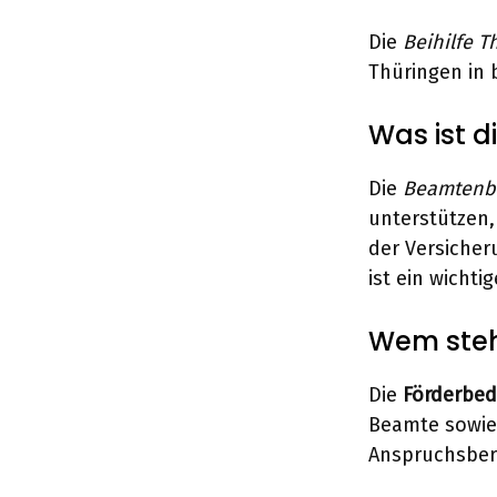
Die
Beihilfe T
Thüringen in 
Was ist d
Die
Beamtenbe
unterstützen,
der Versiche
ist ein wicht
Wem steht
Die
Förderbe
Beamte sowie 
Anspruchsbere