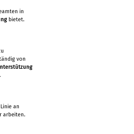
Beamten in
ung
bietet.
zu
tändig von
nterstützung
.
 Linie an
 arbeiten.