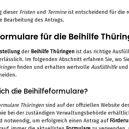
g dieser
Fristen
und
Termine
ist entscheidend für die r
ie Bearbeitung des Antrags.
ormulare für die Beihilfe Thüri
stellung
der
Beihilfe Thüringen
ist das richtige Ausfül
rlässlich. Im folgenden Abschnitt erfahren Sie, wo Si
üringen
finden und erhalten wertvolle
Ausfüllhilfe
und 
meiden.
ich die Beihilfeformulare?
ormulare Thüringen
sind auf der offiziellen Website de
ie bei der zuständigen Verwaltungsbehörde erhältlic
d notwendig, um erfolgreich einen Antrag auf
Förderu
rauf, immer die aktuellsten
Formulare
zu verwenden,