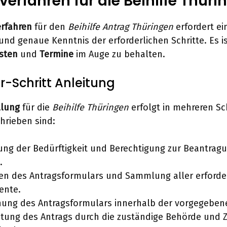
erfahren für die Beihilfe Thüri
erfahren
für den
Beihilfe Antrag Thüringen
erfordert ei
nd genaue Kenntnis der erforderlichen Schritte. Es ist
isten
und
Termine
im Auge zu behalten.
ür-Schritt Anleitung
llung
für die
Beihilfe Thüringen
erfolgt in mehreren Sch
chrieben sind:
ung der Bedürftigkeit und Berechtigung zur Beantrag
.
len des Antragsformulars und Sammlung aller erforde
nte.
chung des Antragsformulars innerhalb der vorgegebe
itung des Antrags durch die zuständige Behörde und 