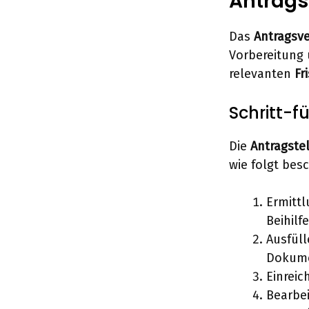
Antragsv
Das
Antragsv
Vorbereitung u
relevanten
Fr
Schritt-f
Die
Antragste
wie folgt bes
Ermittl
Beihilfe
Ausfül
Dokume
Einrei
Bearbe