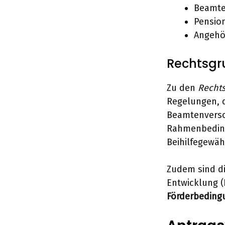
Beamte
Pensio
Angehör
Rechtsgru
Zu den
Recht
Regelungen, d
Beamtenverso
Rahmenbedingu
Beihilfegewäh
Zudem sind di
Entwicklung (
Förderbeding