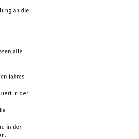
lung an die
sen alle
gen Jahres
uert in der
die
nd in der
en.