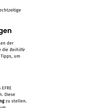
echtzeitige
ngen
len der
e die
Beihilfe
Tipps, um
s EFRE
h. Diese
ng
zu stellen.
 um