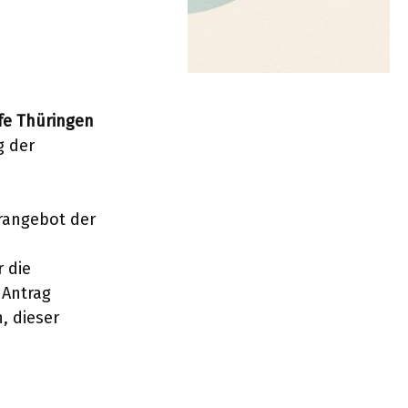
lfe Thüringen
g der
rangebot der
 die
 Antrag
, dieser