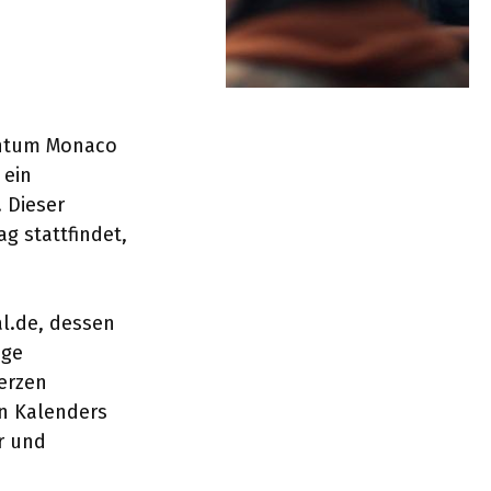
tentum Monaco
 ein
 Dieser
g stattfindet,
al.de, dessen
age
erzen
en Kalenders
r und