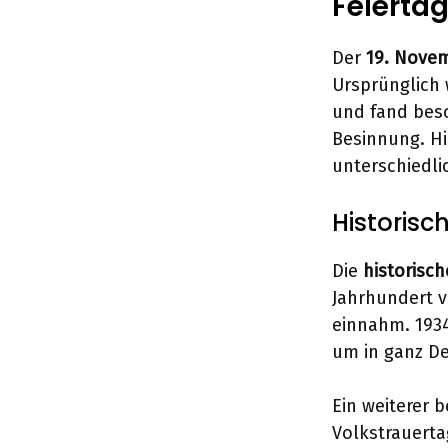
Feierta
Der
19. Nove
Ursprünglich 
und fand bes
Besinnung. Hi
unterschiedlic
Historisc
Die
historisc
Jahrhundert v
einnahm. 1934
um in ganz D
Ein weiterer
Volkstrauerta