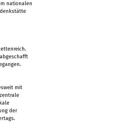
nem nationalen
edenkstätte
ettenreich.
 abgeschafft
begangen.
sweit mit
zentrale
kale
ung der
ertags.