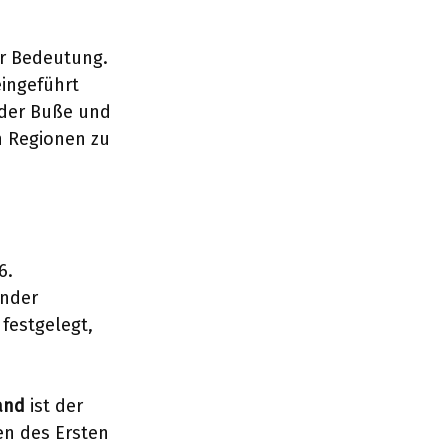
er Bedeutung.
eingeführt
 der Buße und
n Regionen zu
6.
ender
 festgelegt,
and
ist der
en des Ersten