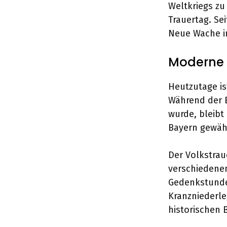
Weltkriegs zu
Trauertag. Se
Neue Wache in
Moderne 
Heutzutage i
Während der B
wurde, bleibt
Bayern gewähr
Der Volkstrau
verschiedene
Gedenkstunde
Kranzniederle
historischen 