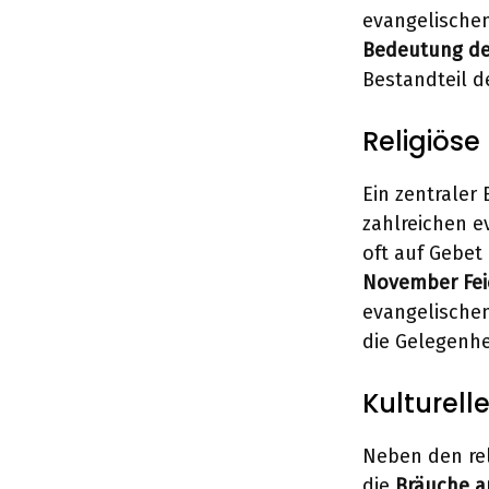
evangelischen
Bedeutung de
Bestandteil 
Religiöse
Ein zentraler
zahlreichen e
oft auf Gebet
November Fei
evangelischen
die Gelegenhe
Kulturell
Neben den reli
die
Bräuche a