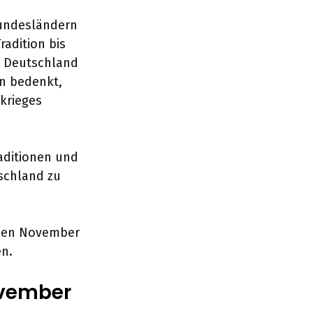
Bundesländern
radition bis
 Deutschland
an bedenkt,
krieges
raditionen und
schland zu
chen November
en.
ovember