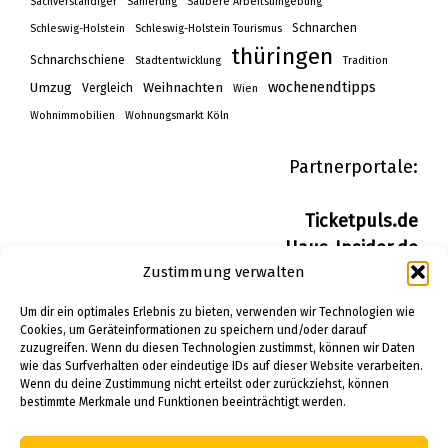
Sachverständiger
Sanierung
Saubere Arbeitsumgebung
Schnarchen
Schleswig-Holstein
Schleswig-Holstein Tourismus
thüringen
Schnarchschiene
Stadtentwicklung
Tradition
wochenendtipps
Umzug
Weihnachten
Vergleich
Wien
Wohnimmobilien
Wohnungsmarkt Köln
Partnerportale:
Ticketpuls.de
Haus-Insider.de
Zustimmung verwalten
Wohn-Insider.de
Bau-Insider.de
Um dir ein optimales Erlebnis zu bieten, verwenden wir Technologien wie
Cookies, um Geräteinformationen zu speichern und/oder darauf
zuzugreifen. Wenn du diesen Technologien zustimmst, können wir Daten
IMPRESSUM
wie das Surfverhalten oder eindeutige IDs auf dieser Website verarbeiten.
DATENSCHUTZERKLÄRUNG
Wenn du deine Zustimmung nicht erteilst oder zurückziehst, können
bestimmte Merkmale und Funktionen beeinträchtigt werden.
PINTEREST