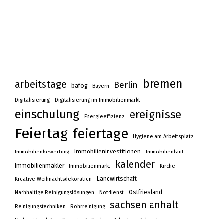
bremen
arbeitstage
Berlin
bafög
Bayern
Digitalisierung
Digitalisierung im Immobilienmarkt
einschulung
ereignisse
Energieeffizienz
Feiertag
feiertage
Hygiene am Arbeitsplatz
Immobilieninvestitionen
Immobilienbewertung
Immobilienkauf
kalender
Immobilienmakler
Immobilienmarkt
Kirche
Landwirtschaft
Kreative Weihnachtsdekoration
Ostfriesland
Nachhaltige Reinigungslösungen
Notdienst
sachsen anhalt
Reinigungstechniken
Rohrreinigung