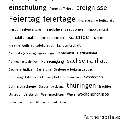
einschulung
ereignisse
Energieeffizienz
Feiertag
feiertage
Hygiene am Arbeitsplatz
Immobilieninvestitionen
Immobilienbewertung
Immobilienkauf
kalender
Immobilienmakler
Immobilienmarkt
Kirche
Landwirtschaft
Kreative Weihnachtsdekoration
Notdienst
Ostfriesland
Nachhaltige Reinigungslösungen
sachsen anhalt
Rohrreinigung
Reinigungstechniken
Sachverständiger
Sanierung
Saubere Arbeitsumgebung
Schnarchen
Schleswig-Holstein
Schleswig-Holstein Tourismus
thüringen
Schnarchschiene
Stadtentwicklung
Tradition
wochenendtipps
Umzug
Weihnachten
Vergleich
Wien
Wohnimmobilien
Wohnungsmarkt Köln
Partnerportale: