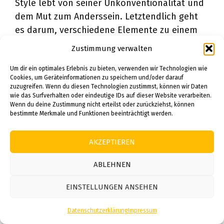
Style lebt von seiner Unkonventionalität und
dem Mut zum Anderssein. Letztendlich geht
es darum, verschiedene Elemente zu einem
Look zu vereinen, der sowohl deine
Zustimmung verwalten
Persönlichkeit als auch den entspannten,
Um dir ein optimales Erlebnis zu bieten, verwenden wir Technologien wie
kreativen Geist der Amsterdamer Modeszene
Cookies, um Geräteinformationen zu speichern und/oder darauf
widerspiegelt.
zuzugreifen. Wenn du diesen Technologien zustimmst, können wir Daten
wie das Surfverhalten oder eindeutige IDs auf dieser Website verarbeiten.
Wenn du deine Zustimmung nicht erteilst oder zurückziehst, können
Die Zukunft des
bestimmte Merkmale und Funktionen beeinträchtigt werden.
Amsterdam Street Styles
AKZEPTIEREN
in der globalen Modewelt
ABLEHNEN
EINSTELLUNGEN ANSEHEN
Der Amsterdam Street Style hat sich in den
Datenschutzerklärung
Impressum
letzten Jahren zu einem einflussreichen