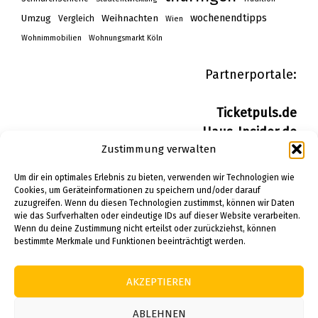
wochenendtipps
Umzug
Weihnachten
Vergleich
Wien
Wohnimmobilien
Wohnungsmarkt Köln
Partnerportale:
Ticketpuls.de
Haus-Insider.de
Zustimmung verwalten
Wohn-Insider.de
Bau-Insider.de
Um dir ein optimales Erlebnis zu bieten, verwenden wir Technologien wie
Cookies, um Geräteinformationen zu speichern und/oder darauf
zuzugreifen. Wenn du diesen Technologien zustimmst, können wir Daten
IMPRESSUM
wie das Surfverhalten oder eindeutige IDs auf dieser Website verarbeiten.
DATENSCHUTZERKLÄRUNG
Wenn du deine Zustimmung nicht erteilst oder zurückziehst, können
bestimmte Merkmale und Funktionen beeinträchtigt werden.
PINTEREST
AKZEPTIEREN
© 2026 Alle Rechte vorbehalten.
ABLEHNEN