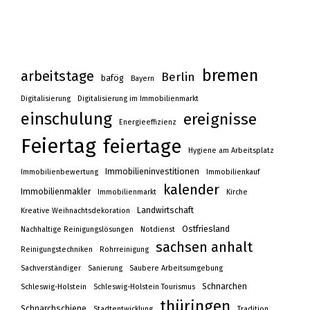
bremen
arbeitstage
Berlin
bafög
Bayern
Digitalisierung
Digitalisierung im Immobilienmarkt
einschulung
ereignisse
Energieeffizienz
Feiertag
feiertage
Hygiene am Arbeitsplatz
Immobilieninvestitionen
Immobilienbewertung
Immobilienkauf
kalender
Immobilienmakler
Immobilienmarkt
Kirche
Landwirtschaft
Kreative Weihnachtsdekoration
Ostfriesland
Nachhaltige Reinigungslösungen
Notdienst
sachsen anhalt
Reinigungstechniken
Rohrreinigung
Sachverständiger
Sanierung
Saubere Arbeitsumgebung
Schnarchen
Schleswig-Holstein
Schleswig-Holstein Tourismus
thüringen
Schnarchschiene
Stadtentwicklung
Tradition