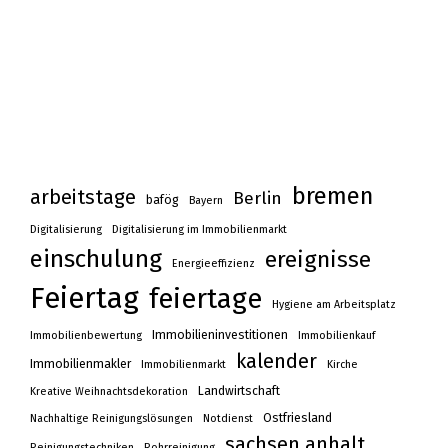
bremen
arbeitstage
Berlin
bafög
Bayern
Digitalisierung
Digitalisierung im Immobilienmarkt
einschulung
ereignisse
Energieeffizienz
Feiertag
feiertage
Hygiene am Arbeitsplatz
Immobilieninvestitionen
Immobilienbewertung
Immobilienkauf
kalender
Immobilienmakler
Immobilienmarkt
Kirche
Landwirtschaft
Kreative Weihnachtsdekoration
Ostfriesland
Nachhaltige Reinigungslösungen
Notdienst
sachsen anhalt
Reinigungstechniken
Rohrreinigung