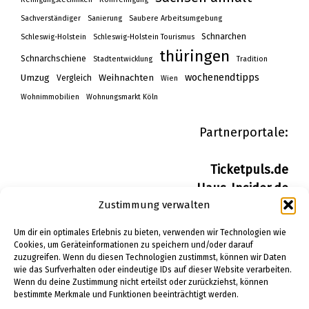
Sachverständiger
Sanierung
Saubere Arbeitsumgebung
Schnarchen
Schleswig-Holstein
Schleswig-Holstein Tourismus
thüringen
Schnarchschiene
Stadtentwicklung
Tradition
wochenendtipps
Umzug
Weihnachten
Vergleich
Wien
Wohnimmobilien
Wohnungsmarkt Köln
Partnerportale:
Ticketpuls.de
Haus-Insider.de
Zustimmung verwalten
Wohn-Insider.de
Bau-Insider.de
Um dir ein optimales Erlebnis zu bieten, verwenden wir Technologien wie
Cookies, um Geräteinformationen zu speichern und/oder darauf
zuzugreifen. Wenn du diesen Technologien zustimmst, können wir Daten
IMPRESSUM
wie das Surfverhalten oder eindeutige IDs auf dieser Website verarbeiten.
DATENSCHUTZERKLÄRUNG
Wenn du deine Zustimmung nicht erteilst oder zurückziehst, können
bestimmte Merkmale und Funktionen beeinträchtigt werden.
PINTEREST