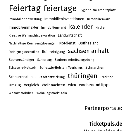
Feiertag
feiertage
Hygiene am Arbeitsplatz
Immobilieninvestitionen
Immobilienbewertung
Immobilienkauf
kalender
Immobilienmakler
Immobilienmarkt
Kirche
Landwirtschaft
Kreative Weihnachtsdekoration
Notdienst
Ostfriesland
Nachhaltige Reinigungslösungen
sachsen anhalt
Rohrreinigung
Reinigungstechniken
Sachverständiger
Sanierung
Saubere Arbeitsumgebung
Schnarchen
Schleswig-Holstein
Schleswig-Holstein Tourismus
thüringen
Schnarchschiene
Stadtentwicklung
Tradition
wochenendtipps
Umzug
Weihnachten
Vergleich
Wien
Wohnimmobilien
Wohnungsmarkt Köln
Partnerportale:
Ticketpuls.de