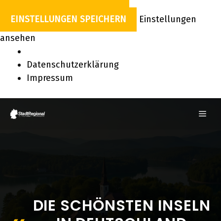
EINSTELLUNGEN SPEICHERN
Einstellungen
ansehen
Datenschutzerklärung
Impressum
Zum
ME
Inhalt
springen
DIE SCHÖNSTEN INSELN