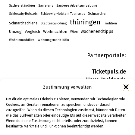
Sachverständiger
Sanierung
Saubere Arbeitsumgebung
Schnarchen
Schleswig-Holstein
Schleswig-Holstein Tourismus
thüringen
Schnarchschiene
Stadtentwicklung
Tradition
wochenendtipps
Umzug
Weihnachten
Vergleich
Wien
Wohnimmobilien
Wohnungsmarkt Köln
Partnerportale:
Ticketpuls.de
Haus-Insider.de
Zustimmung verwalten
Wohn-Insider.de
Bau-Insider.de
Um dir ein optimales Erlebnis zu bieten, verwenden wir Technologien wie
Cookies, um Geräteinformationen zu speichern und/oder darauf
zuzugreifen. Wenn du diesen Technologien zustimmst, können wir Daten
IMPRESSUM
wie das Surfverhalten oder eindeutige IDs auf dieser Website verarbeiten.
DATENSCHUTZERKLÄRUNG
Wenn du deine Zustimmung nicht erteilst oder zurückziehst, können
bestimmte Merkmale und Funktionen beeinträchtigt werden.
PINTEREST