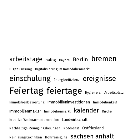
bremen
arbeitstage
Berlin
bafög
Bayern
Digitalisierung
Digitalisierung im Immobilienmarkt
einschulung
ereignisse
Energieeffizienz
Feiertag
feiertage
Hygiene am Arbeitsplatz
Immobilieninvestitionen
Immobilienbewertung
Immobilienkauf
kalender
Immobilienmakler
Immobilienmarkt
Kirche
Landwirtschaft
Kreative Weihnachtsdekoration
Ostfriesland
Nachhaltige Reinigungslösungen
Notdienst
sachsen anhalt
Reinigungstechniken
Rohrreinigung