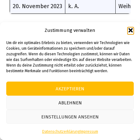
20. November 2023
k. A.
Weihnac
Wer sich für eine umweltfreundlichere Option
Zustimmung verwalten
entscheidet, kann auch
DIY
Um dir ein optimales Erlebnis zu bieten, verwenden wir Technologien wie
Geschenkverpackungen aus Stoff
betrachten.
Cookies, um Geräteinformationen zu speichern und/oder darauf
Dieser wachsende Trend hilft nicht nur, Abfall
zuzugreifen. Wenn du diesen Technologien zustimmst, können wir Daten
wie das Surfverhalten oder eindeutige IDs auf dieser Website verarbeiten.
zu reduzieren, sondern gibt Ihrem Geschenk
Wenn du deine Zustimmung nicht erteilst oder zurückziehst, können
auch einen handgefertigten, luxuriösen
bestimmte Merkmale und Funktionen beeinträchtigt werden.
Touch.
AKZEPTIEREN
Das Gestalten von
Geschenkverpackungen
selbst
bietet somit zahlreiche Möglichkeiten,
ABLEHNEN
jedem Weihnachtsgeschenk eine besondere
EINSTELLUNGEN ANSEHEN
und individuelle Note zu verleihen. Probieren
Sie diese
DIY Verpackungsideen Weihnachten
Datenschutzerklärung
Impressum
aus und machen Sie Ihr Fest zu etwas ganz