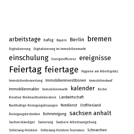
bremen
arbeitstage
Berlin
bafög
Bayern
Digitalisierung
Digitalisierung im Immobilienmarkt
einschulung
ereignisse
Energieeffizienz
Feiertag
feiertage
Hygiene am Arbeitsplatz
Immobilieninvestitionen
Immobilienbewertung
Immobilienkauf
kalender
Immobilienmakler
Immobilienmarkt
Kirche
Landwirtschaft
Kreative Weihnachtsdekoration
Notdienst
Ostfriesland
Nachhaltige Reinigungslösungen
sachsen anhalt
Rohrreinigung
Reinigungstechniken
Sachverständiger
Sanierung
Saubere Arbeitsumgebung
Schnarchen
Schleswig-Holstein
Schleswig-Holstein Tourismus