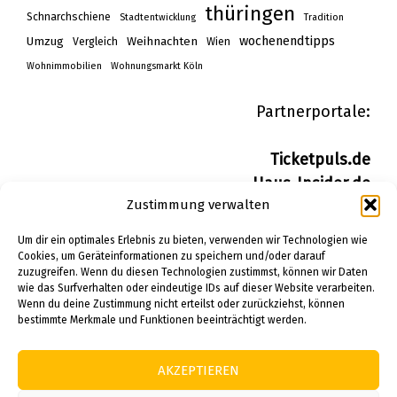
thüringen
Schnarchschiene
Stadtentwicklung
Tradition
wochenendtipps
Umzug
Weihnachten
Vergleich
Wien
Wohnimmobilien
Wohnungsmarkt Köln
Partnerportale:
Ticketpuls.de
Haus-Insider.de
Zustimmung verwalten
Wohn-Insider.de
Bau-Insider.de
Um dir ein optimales Erlebnis zu bieten, verwenden wir Technologien wie
Cookies, um Geräteinformationen zu speichern und/oder darauf
zuzugreifen. Wenn du diesen Technologien zustimmst, können wir Daten
IMPRESSUM
wie das Surfverhalten oder eindeutige IDs auf dieser Website verarbeiten.
DATENSCHUTZERKLÄRUNG
Wenn du deine Zustimmung nicht erteilst oder zurückziehst, können
bestimmte Merkmale und Funktionen beeinträchtigt werden.
PINTEREST
AKZEPTIEREN