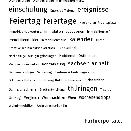
Digitalisierung
Digitalisierung im Immobilienmarkt
einschulung
ereignisse
Energieeffizienz
Feiertag
feiertage
Hygiene am Arbeitsplatz
Immobilieninvestitionen
Immobilienbewertung
Immobilienkauf
kalender
Immobilienmakler
Immobilienmarkt
Kirche
Landwirtschaft
Kreative Weihnachtsdekoration
Notdienst
Ostfriesland
Nachhaltige Reinigungslösungen
sachsen anhalt
Rohrreinigung
Reinigungstechniken
Sachverständiger
Sanierung
Saubere Arbeitsumgebung
Schnarchen
Schleswig-Holstein
Schleswig-Holstein Tourismus
thüringen
Schnarchschiene
Stadtentwicklung
Tradition
wochenendtipps
Umzug
Weihnachten
Vergleich
Wien
Wohnimmobilien
Wohnungsmarkt Köln
Partnerportale: