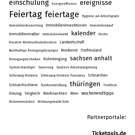
einschulung
ereignisse
Energieeffizienz
Feiertag
feiertage
Hygiene am Arbeitsplatz
Immobilieninvestitionen
Immobilienbewertung
Immobilienkauf
kalender
Immobilienmakler
Immobilienmarkt
Kirche
Landwirtschaft
Kreative Weihnachtsdekoration
Notdienst
Ostfriesland
Nachhaltige Reinigungslösungen
sachsen anhalt
Rohrreinigung
Reinigungstechniken
Sachverständiger
Sanierung
Saubere Arbeitsumgebung
Schnarchen
Schleswig-Holstein
Schleswig-Holstein Tourismus
thüringen
Schnarchschiene
Stadtentwicklung
Tradition
wochenendtipps
Umzug
Weihnachten
Vergleich
Wien
Wohnimmobilien
Wohnungsmarkt Köln
Partnerportale:
Ticketpuls.de