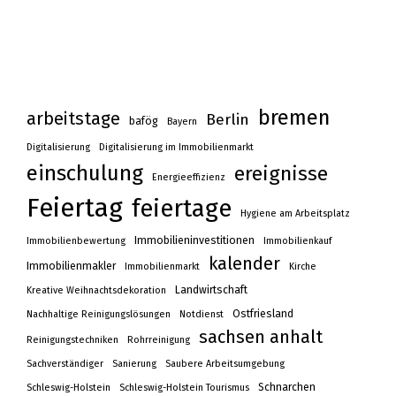
bremen
arbeitstage
Berlin
bafög
Bayern
Digitalisierung
Digitalisierung im Immobilienmarkt
einschulung
ereignisse
Energieeffizienz
Feiertag
feiertage
Hygiene am Arbeitsplatz
Immobilieninvestitionen
Immobilienbewertung
Immobilienkauf
kalender
Immobilienmakler
Immobilienmarkt
Kirche
Landwirtschaft
Kreative Weihnachtsdekoration
Ostfriesland
Nachhaltige Reinigungslösungen
Notdienst
sachsen anhalt
Reinigungstechniken
Rohrreinigung
Sachverständiger
Sanierung
Saubere Arbeitsumgebung
Schnarchen
Schleswig-Holstein
Schleswig-Holstein Tourismus