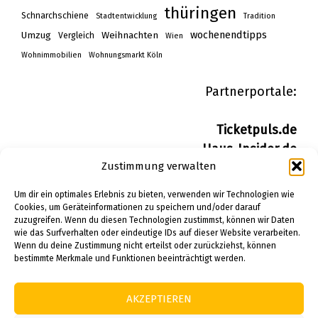
thüringen
Schnarchschiene
Stadtentwicklung
Tradition
wochenendtipps
Umzug
Weihnachten
Vergleich
Wien
Wohnimmobilien
Wohnungsmarkt Köln
Partnerportale:
Ticketpuls.de
Haus-Insider.de
Zustimmung verwalten
Wohn-Insider.de
Bau-Insider.de
Um dir ein optimales Erlebnis zu bieten, verwenden wir Technologien wie
Cookies, um Geräteinformationen zu speichern und/oder darauf
zuzugreifen. Wenn du diesen Technologien zustimmst, können wir Daten
IMPRESSUM
wie das Surfverhalten oder eindeutige IDs auf dieser Website verarbeiten.
DATENSCHUTZERKLÄRUNG
Wenn du deine Zustimmung nicht erteilst oder zurückziehst, können
bestimmte Merkmale und Funktionen beeinträchtigt werden.
PINTEREST
AKZEPTIEREN