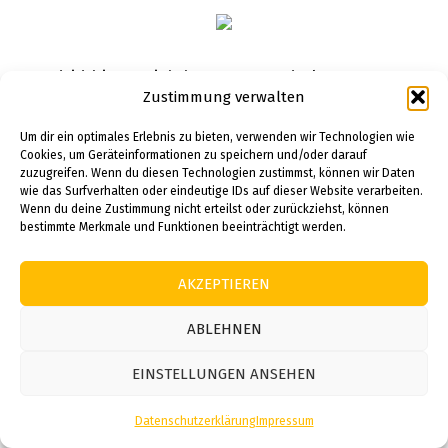
Madrid bietet sich hervorragend als
Zustimmung verwalten
Ausgangspunkt für Erkundungstouren in die
umliegende Region an, die mit zahlreichen
Um dir ein optimales Erlebnis zu bieten, verwenden wir Technologien wie
Cookies, um Geräteinformationen zu speichern und/oder darauf
kulturellen und historischen Schätzen
zuzugreifen. Wenn du diesen Technologien zustimmst, können wir Daten
aufwartet. Ein absolutes Highlight ist das nur
wie das Surfverhalten oder eindeutige IDs auf dieser Website verarbeiten.
Wenn du deine Zustimmung nicht erteilst oder zurückziehst, können
50 Kilometer entfernte Toledo, dessen
bestimmte Merkmale und Funktionen beeinträchtigt werden.
mittelalterliche Altstadt zum UNESCO-
Weltkulturerbe zählt und mit ihrer
AKZEPTIEREN
beeindruckenden Kathedrale und
verwinkelten Gassen verzaubert. Ebenso
ABLEHNEN
lohnenswert ist ein Besuch in Segovia, wo das
römische Aquädukt, die gotische Kathedrale
EINSTELLUNGEN ANSEHEN
und der märchenhafte Alcázar die Besucher in
Datenschutzerklärung
Impressum
vergangene Zeiten entführen. Im vornehmen