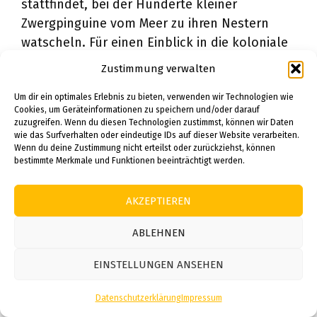
stattfindet, bei der Hunderte kleiner
Zwergpinguine vom Meer zu ihren Nestern
watscheln. Für einen Einblick in die koloniale
Vergangenheit Australiens empfiehlt sich ein
Zustimmung verwalten
Besuch der historischen Goldgräberstadt
Um dir ein optimales Erlebnis zu bieten, verwenden wir Technologien wie
Ballarat mit ihrem lebendigen
Cookies, um Geräteinformationen zu speichern und/oder darauf
Freilichtmuseum Sovereign Hill. Die
zuzugreifen. Wenn du diesen Technologien zustimmst, können wir Daten
wie das Surfverhalten oder eindeutige IDs auf dieser Website verarbeiten.
traumhaften Strände und farbenfrohen
Wenn du deine Zustimmung nicht erteilst oder zurückziehst, können
Strandhäuschen von Brighton Beach lassen
bestimmte Merkmale und Funktionen beeinträchtigt werden.
sich bequem mit öffentlichen Verkehrsmitteln
erreichen und bieten einen perfekten
AKZEPTIEREN
Kontrast zum urbanen Stadterlebnis. Wer
längere Roadtrips bevorzugt, kann von
ABLEHNEN
Melbourne aus in Richtung Grampians
EINSTELLUNGEN ANSEHEN
National Park aufbrechen, wo spektakuläre
Felsformationen, Aboriginal-Felskunst und
Datenschutzerklärung
Impressum
eine vielfältige Tierwelt auf