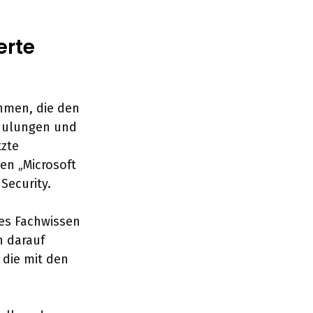
erte
ehmen, die den
chulungen und
tzte
en „Microsoft
Security.
nes Fachwissen
h darauf
 die mit den