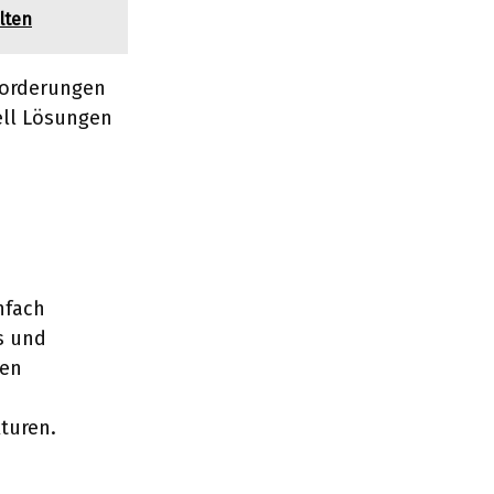
lten
forderungen
ell Lösungen
nfach
s und
gen
turen.