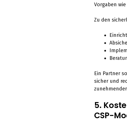
Vorgaben wie
Zu den sicher
Einrich
Absiche
Implem
Beratun
Ein Partner s
sicher und re
zunehmender 
5. Koste
CSP-Mod