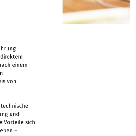
ührung
 direktem
 nach einem
en
sis von
r technische
uung und
e Vorteile sich
geben –