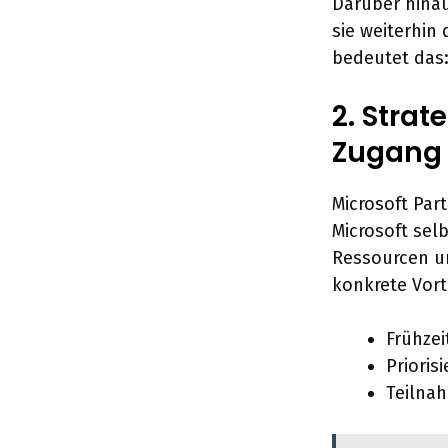
Darüber hinau
sie weiterhin
bedeutet das:
2. Strat
Zugang 
Microsoft Par
Microsoft sel
Ressourcen u
konkrete Vort
Frühzei
Prioris
Teilna