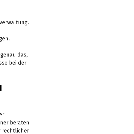
everwaltung.
gen.
 genau das,
se bei der
d
er
tner beraten
 rechtlicher