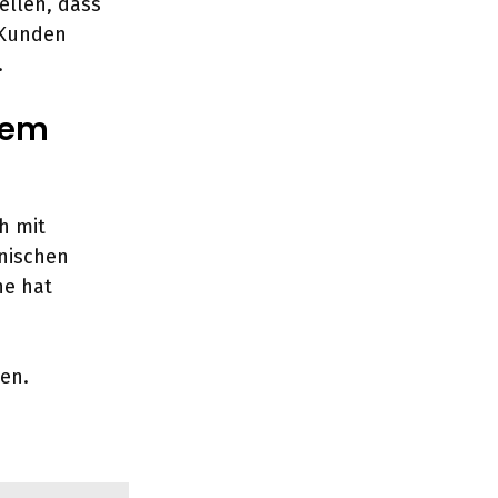
ellen, dass
 Kunden
.
ktem
h mit
hnischen
he hat
nen.