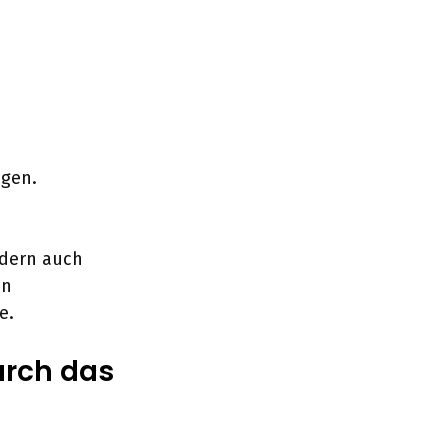
gen.
ndern auch
en
e.
urch das