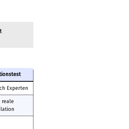
t
tionstest
ch Experten
, reale
lation