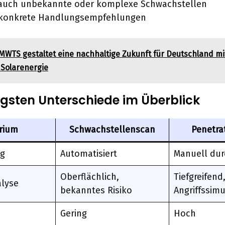
 auch unbekannte oder komplexe Schwachstellen
t konkrete Handlungsempfehlungen
MWTS gestaltet eine nachhaltige Zukunft für Deutschland mi
r Solarenergie
igsten Unterschiede im Überblick
erium
Schwachstellenscan
Penetra
ng
Automatisiert
Manuell dur
Oberflächlich,
Tiefgreifend
alyse
bekanntes Risiko
Angriffssimu
Gering
Hoch