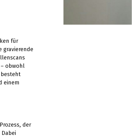
iken für
e gravierende
llenscans
 – obwohl
 besteht
nd einem
 Prozess, der
 Dabei