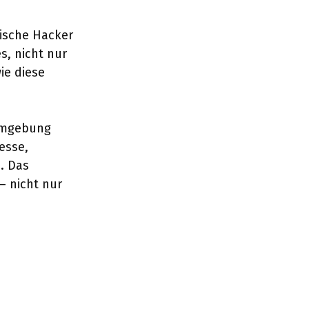
hische Hacker
es, nicht nur
ie diese
 Umgebung
esse,
. Das
 – nicht nur