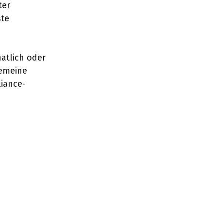
ter
ste
atlich oder
gemeine
liance-