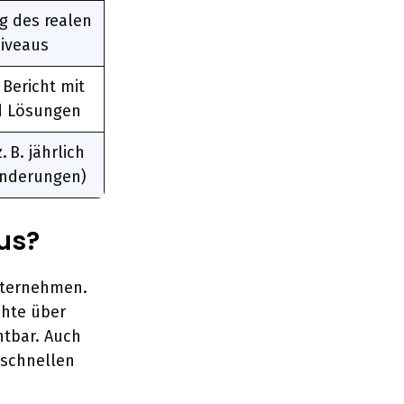
g des realen
niveaus
 Bericht mit
d Lösungen
. B. jährlich
Änderungen)
us?
nternehmen.
chte über
htbar. Auch
 schnellen