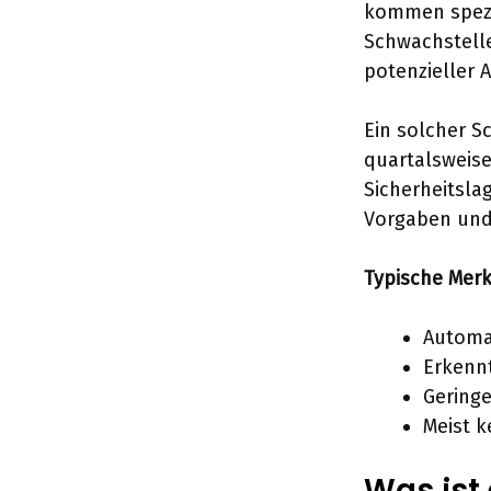
kommen spezi
Schwachstelle
potenzieller 
Ein solcher S
quartalsweise
Sicherheitsla
Vorgaben und
Typische Mer
Automat
Erkenn
Geringe
Meist k
Was ist 