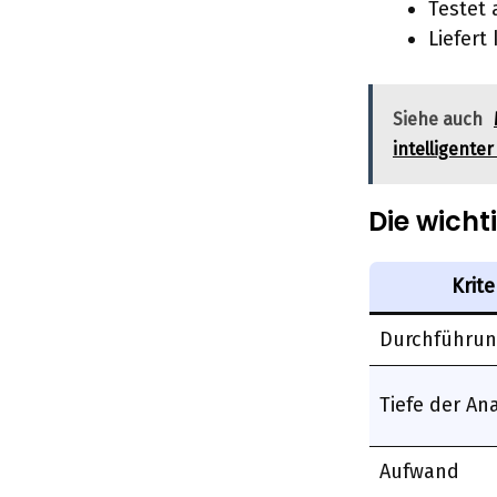
Testet
Liefer
Siehe auch
intelligente
Die wicht
Krit
Durchführu
Tiefe der An
Aufwand