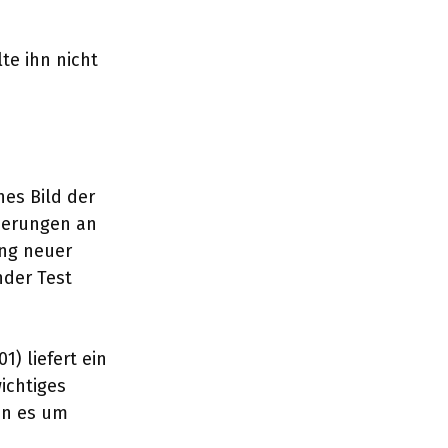
te ihn nicht
hes Bild der
nderungen an
ung neuer
nder Test
1) liefert ein
ichtiges
nn es um