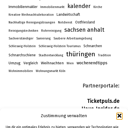
kalender
Immobilienmakler
Immobilienmarkt
Kirche
Landwirtschaft
Kreative Weihnachtsdekoration
Ostfriesland
Nachhaltige Reinigungslösungen
Notdienst
sachsen anhalt
Reinigungstechniken
Rohrreinigung
Sachverständiger
Sanierung
Saubere Arbeitsumgebung
Schnarchen
Schleswig-Holstein
Schleswig-Holstein Tourismus
thüringen
Schnarchschiene
Stadtentwicklung
Tradition
wochenendtipps
Umzug
Weihnachten
Vergleich
Wien
Wohnimmobilien
Wohnungsmarkt Köln
Partnerportale:
Ticketpuls.de
Haus-Insider.de
Zustimmung verwalten
Wohn-Insider.de
Bau-Insider.de
Um dir ein optimales Erlebnis zu bieten, verwenden wir Technologien wie