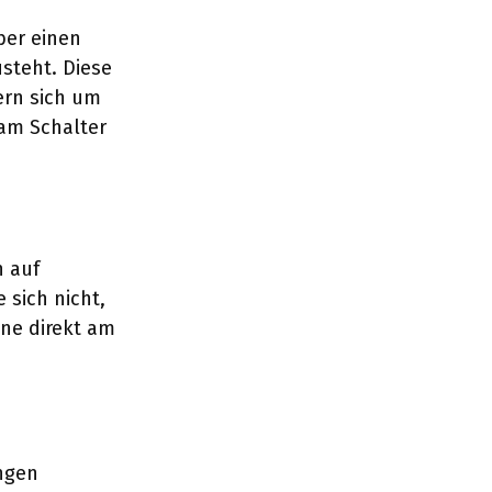
ber einen
steht. Diese
rn sich um
 am Schalter
h auf
 sich nicht,
ine direkt am
ngen