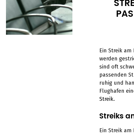
STR
PAS
Ein Streik am
werden gestri
sind oft schw
passenden St
ruhig und han
Flughafen ei
Streik
.
Streiks a
Ein Streik am