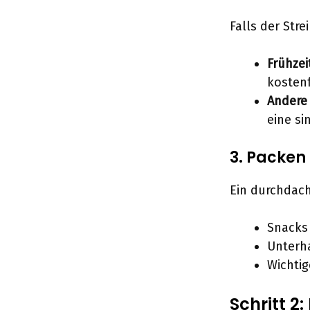
Falls der Stre
Frühze
kosten
Andere 
eine si
3. Packen
Ein durchdach
Snacks 
Unterha
Wichti
Schritt 2