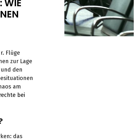
 WIE
NNEN
r. Flüge
nen zur Lage
g und den
esituationen
Chaos am
rechte bei
?
rken: das