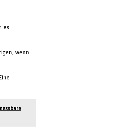
n es
tigen, wenn
Eine
5 messbare