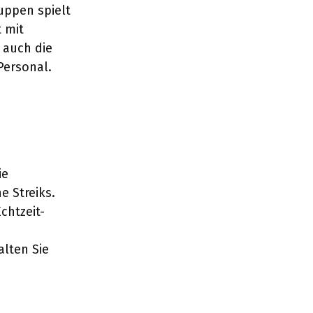
uppen spielt
 mit
 auch die
Personal.
ie
e Streiks.
chtzeit-
lten Sie