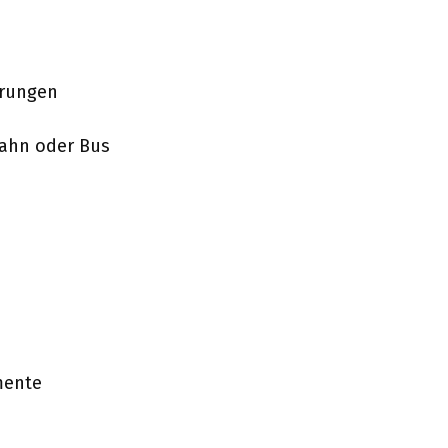
örungen
ahn oder Bus
mente