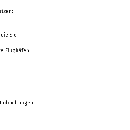
utzen:
die Sie
ge Flughäfen
he Umbuchungen