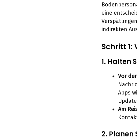
Bodenpersonal
eine entschei
Verspätungen 
indirekten Au
Schritt 1
1. Halten 
Vor der
Nachric
Apps wi
Update
Am Rei
Kontakt
2. Planen 