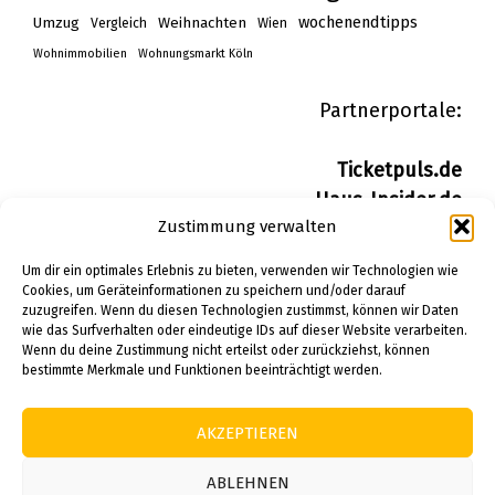
wochenendtipps
Umzug
Weihnachten
Vergleich
Wien
Wohnimmobilien
Wohnungsmarkt Köln
Partnerportale:
Ticketpuls.de
Haus-Insider.de
Zustimmung verwalten
Wohn-Insider.de
Bau-Insider.de
Um dir ein optimales Erlebnis zu bieten, verwenden wir Technologien wie
Cookies, um Geräteinformationen zu speichern und/oder darauf
zuzugreifen. Wenn du diesen Technologien zustimmst, können wir Daten
IMPRESSUM
wie das Surfverhalten oder eindeutige IDs auf dieser Website verarbeiten.
DATENSCHUTZERKLÄRUNG
Wenn du deine Zustimmung nicht erteilst oder zurückziehst, können
bestimmte Merkmale und Funktionen beeinträchtigt werden.
PINTEREST
AKZEPTIEREN
© 2026 Alle Rechte vorbehalten.
ABLEHNEN