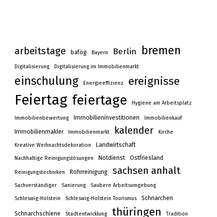
bremen
arbeitstage
Berlin
bafög
Bayern
Digitalisierung
Digitalisierung im Immobilienmarkt
einschulung
ereignisse
Energieeffizienz
Feiertag
feiertage
Hygiene am Arbeitsplatz
Immobilieninvestitionen
Immobilienbewertung
Immobilienkauf
kalender
Immobilienmakler
Immobilienmarkt
Kirche
Landwirtschaft
Kreative Weihnachtsdekoration
Notdienst
Ostfriesland
Nachhaltige Reinigungslösungen
sachsen anhalt
Rohrreinigung
Reinigungstechniken
Sachverständiger
Sanierung
Saubere Arbeitsumgebung
Schnarchen
Schleswig-Holstein
Schleswig-Holstein Tourismus
thüringen
Schnarchschiene
Stadtentwicklung
Tradition