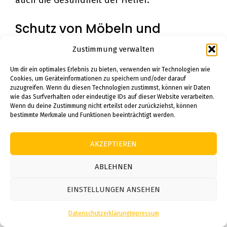
auch die Gesundheit der Helfer.
Schutz von Möbeln und
Inventar gewährleisten
Zustimmung verwalten
Hamburgs maritime Luftfeuchtigkeit erfordert
Um dir ein optimales Erlebnis zu bieten, verwenden wir Technologien wie
Cookies, um Geräteinformationen zu speichern und/oder darauf
besondere Schutzmaßnahmen für
zuzugreifen. Wenn du diesen Technologien zustimmst, können wir Daten
empfindliche Gegenstände. Professionelle
wie das Surfverhalten oder eindeutige IDs auf dieser Website verarbeiten.
Wenn du deine Zustimmung nicht erteilst oder zurückziehst, können
Verpackungsmaterialien schützen vor
bestimmte Merkmale und Funktionen beeinträchtigt werden.
Feuchtigkeit und Temperaturschwankungen.
Hochwertige Folien und Polstermaterialien
AKZEPTIEREN
kommen standardmäßig zum Einsatz.
ABLEHNEN
Wertvolle und fragile Gegenstände erhalten
EINSTELLUNGEN ANSEHEN
individuelle Behandlung. Spezialkartons für
Geschirr, Kunstwerke oder elektronische
Datenschutzerklärung
Impressum
Geräte gewährleisten optimalen Schutz.