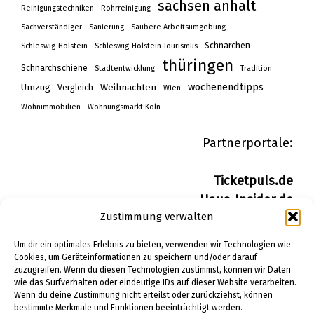
sachsen anhalt
Reinigungstechniken
Rohrreinigung
Sachverständiger
Sanierung
Saubere Arbeitsumgebung
Schnarchen
Schleswig-Holstein
Schleswig-Holstein Tourismus
thüringen
Schnarchschiene
Stadtentwicklung
Tradition
wochenendtipps
Umzug
Weihnachten
Vergleich
Wien
Wohnimmobilien
Wohnungsmarkt Köln
Partnerportale:
Ticketpuls.de
Haus-Insider.de
Zustimmung verwalten
Wohn-Insider.de
Bau-Insider.de
Um dir ein optimales Erlebnis zu bieten, verwenden wir Technologien wie
Cookies, um Geräteinformationen zu speichern und/oder darauf
zuzugreifen. Wenn du diesen Technologien zustimmst, können wir Daten
IMPRESSUM
wie das Surfverhalten oder eindeutige IDs auf dieser Website verarbeiten.
DATENSCHUTZERKLÄRUNG
Wenn du deine Zustimmung nicht erteilst oder zurückziehst, können
bestimmte Merkmale und Funktionen beeinträchtigt werden.
PINTEREST