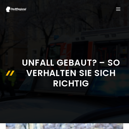
Zum
ME
Inhalt
springen
UNFALL GEBAUT? – SO
VERHALTEN SIE SICH
RICHTIG