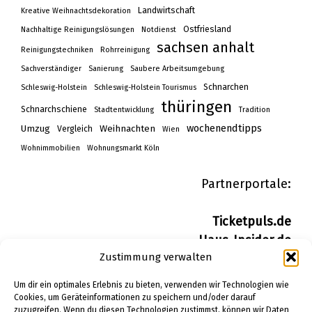
Landwirtschaft
Kreative Weihnachtsdekoration
Ostfriesland
Nachhaltige Reinigungslösungen
Notdienst
sachsen anhalt
Reinigungstechniken
Rohrreinigung
Sachverständiger
Sanierung
Saubere Arbeitsumgebung
Schnarchen
Schleswig-Holstein
Schleswig-Holstein Tourismus
thüringen
Schnarchschiene
Stadtentwicklung
Tradition
wochenendtipps
Umzug
Weihnachten
Vergleich
Wien
Wohnimmobilien
Wohnungsmarkt Köln
Partnerportale:
Ticketpuls.de
Haus-Insider.de
Zustimmung verwalten
Wohn-Insider.de
Bau-Insider.de
Um dir ein optimales Erlebnis zu bieten, verwenden wir Technologien wie
Cookies, um Geräteinformationen zu speichern und/oder darauf
zuzugreifen. Wenn du diesen Technologien zustimmst, können wir Daten
IMPRESSUM