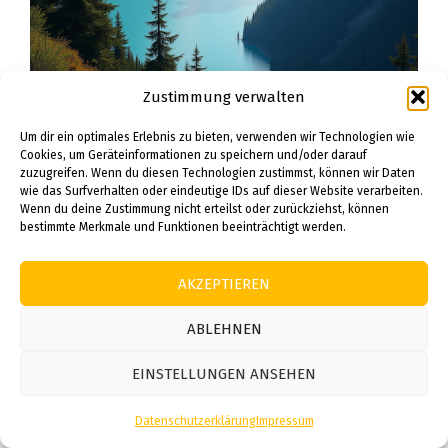
Zustimmung verwalten
Um dir ein optimales Erlebnis zu bieten, verwenden wir Technologien wie
Cookies, um Geräteinformationen zu speichern und/oder darauf
zuzugreifen. Wenn du diesen Technologien zustimmst, können wir Daten
wie das Surfverhalten oder eindeutige IDs auf dieser Website verarbeiten.
Wenn du deine Zustimmung nicht erteilst oder zurückziehst, können
bestimmte Merkmale und Funktionen beeinträchtigt werden.
Vancouver ist der perfekte Ausgangspunkt für
AKZEPTIEREN
atemberaubende Tagesausflüge in die
umliegende Region British Columbia. Nur eine
ABLEHNEN
kurze Fahrt nördlich der Stadt lockt der
EINSTELLUNGEN ANSEHEN
Whistler Blackcomb mit seinen
majestätischen Bergen, die im Winter zum
Datenschutzerklärung
Impressum
Skifahren und im Sommer zum Wandern