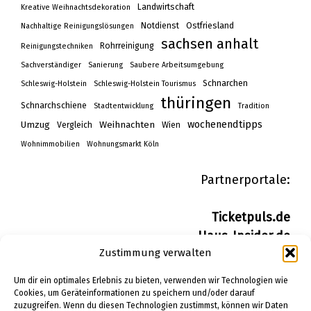
Landwirtschaft
Kreative Weihnachtsdekoration
Notdienst
Ostfriesland
Nachhaltige Reinigungslösungen
sachsen anhalt
Rohrreinigung
Reinigungstechniken
Sachverständiger
Sanierung
Saubere Arbeitsumgebung
Schnarchen
Schleswig-Holstein
Schleswig-Holstein Tourismus
thüringen
Schnarchschiene
Stadtentwicklung
Tradition
wochenendtipps
Umzug
Weihnachten
Vergleich
Wien
Wohnimmobilien
Wohnungsmarkt Köln
Partnerportale:
Ticketpuls.de
Haus-Insider.de
Zustimmung verwalten
Wohn-Insider.de
Bau-Insider.de
Um dir ein optimales Erlebnis zu bieten, verwenden wir Technologien wie
Cookies, um Geräteinformationen zu speichern und/oder darauf
zuzugreifen. Wenn du diesen Technologien zustimmst, können wir Daten
IMPRESSUM