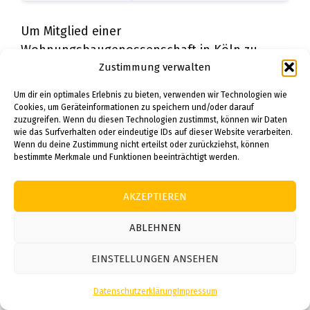
Um Mitglied einer
Wohnungsbaugenossenschaft in Köln zu
Zustimmung verwalten
werden, müssen Sie in der Regel einen
Geschäftsanteil erwerben und die Satzung
Um dir ein optimales Erlebnis zu bieten, verwenden wir Technologien wie
akzeptieren. Der Prozess ist transparent und
Cookies, um Geräteinformationen zu speichern und/oder darauf
zuzugreifen. Wenn du diesen Technologien zustimmst, können wir Daten
bietet langfristige Wohnstabilität.
wie das Surfverhalten oder eindeutige IDs auf dieser Website verarbeiten.
Wenn du deine Zustimmung nicht erteilst oder zurückziehst, können
Fazit
bestimmte Merkmale und Funktionen beeinträchtigt werden.
AKZEPTIEREN
Die Wohnungssuche in Köln kann
herausfordernd sein, aber mit den richtigen
ABLEHNEN
Strategien und Vorbereitung sind gute
Chancen auf eine passende Wohnung
EINSTELLUNGEN ANSEHEN
durchaus realistisch. Der Wohnungsmarkt
Datenschutzerklärung
Impressum
Köln Tipps, die wir in diesem Artikel