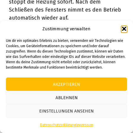
stoppt die Heizung sofort. Nach dem
Schließen des Fensters nimmt es den Betrieb
automatisch wieder auf.
Zustimmung verwalten
Detaillierte Energieberichte zeigen genau,
Um dir ein optimales Erlebnis zu bieten, verwenden wir Technologien wie
wann und wo Energie verbraucht wurde. Das
Cookies, um Geräteinformationen zu speichern und/oder darauf
System berechnet, wie lange die Aufheizzeit
zuzugreifen. Wenn du diesen Technologien zustimmst, können wir Daten
wie das Surfverhalten oder eindeutige IDs auf dieser Website verarbeiten.
für jeden Raum benötigt wird. Diese
Wenn du deine Zustimmung nicht erteilst oder zurückziehst, können
Informationen nutzt es, um die Heizung
bestimmte Merkmale und Funktionen beeinträchtigt werden.
präzise zu steuern und unnötigen
Energieverbrauch zu vermeiden.
AKZEPTIEREN
Netatmo Smartes
ABLEHNEN
Heizkörperthermostat
EINSTELLUNGEN ANSEHEN
Das Netatmo Smarte Heizkörperthermostat
Datenschutzerklärung
Impressum
bietet eine attraktive Alternative für