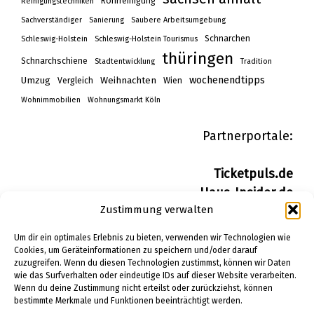
Rohrreinigung
Reinigungstechniken
Sachverständiger
Sanierung
Saubere Arbeitsumgebung
Schnarchen
Schleswig-Holstein
Schleswig-Holstein Tourismus
thüringen
Schnarchschiene
Stadtentwicklung
Tradition
wochenendtipps
Umzug
Weihnachten
Vergleich
Wien
Wohnimmobilien
Wohnungsmarkt Köln
Partnerportale:
Ticketpuls.de
Haus-Insider.de
Zustimmung verwalten
Wohn-Insider.de
Bau-Insider.de
Um dir ein optimales Erlebnis zu bieten, verwenden wir Technologien wie
Cookies, um Geräteinformationen zu speichern und/oder darauf
zuzugreifen. Wenn du diesen Technologien zustimmst, können wir Daten
IMPRESSUM
wie das Surfverhalten oder eindeutige IDs auf dieser Website verarbeiten.
DATENSCHUTZERKLÄRUNG
Wenn du deine Zustimmung nicht erteilst oder zurückziehst, können
bestimmte Merkmale und Funktionen beeinträchtigt werden.
PINTEREST