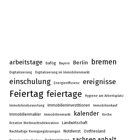
bremen
arbeitstage
Berlin
bafög
Bayern
Digitalisierung
Digitalisierung im Immobilienmarkt
einschulung
ereignisse
Energieeffizienz
Feiertag
feiertage
Hygiene am Arbeitsplatz
Immobilieninvestitionen
Immobilienbewertung
Immobilienkauf
kalender
Immobilienmakler
Immobilienmarkt
Kirche
Landwirtschaft
Kreative Weihnachtsdekoration
Notdienst
Ostfriesland
Nachhaltige Reinigungslösungen
sachsen anhalt