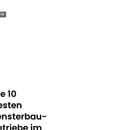
IN
e 10
esten
ensterbau-
etriebe im