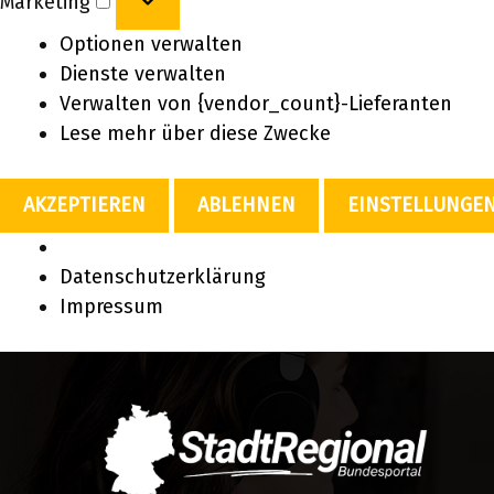
Marketing
Optionen verwalten
Dienste verwalten
Verwalten von {vendor_count}-Lieferanten
Lese mehr über diese Zwecke
AKZEPTIEREN
ABLEHNEN
EINSTELLUNGE
Datenschutzerklärung
Impressum
Zum
Inhalt
springen