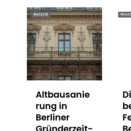
MAGAZIN
MAGAZ
Altbausanie
Di
rung in
b
Berliner
F
Gründerzeit-
B