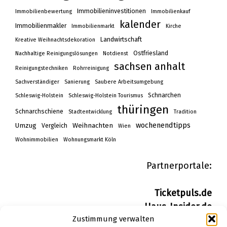
Immobilieninvestitionen
Immobilienbewertung
Immobilienkauf
kalender
Immobilienmakler
Immobilienmarkt
Kirche
Landwirtschaft
Kreative Weihnachtsdekoration
Ostfriesland
Nachhaltige Reinigungslösungen
Notdienst
sachsen anhalt
Reinigungstechniken
Rohrreinigung
Sachverständiger
Sanierung
Saubere Arbeitsumgebung
Schnarchen
Schleswig-Holstein
Schleswig-Holstein Tourismus
thüringen
Schnarchschiene
Stadtentwicklung
Tradition
wochenendtipps
Umzug
Weihnachten
Vergleich
Wien
Wohnimmobilien
Wohnungsmarkt Köln
Partnerportale:
Ticketpuls.de
Haus-Insider.de
Zustimmung verwalten
Wohn-Insider.de