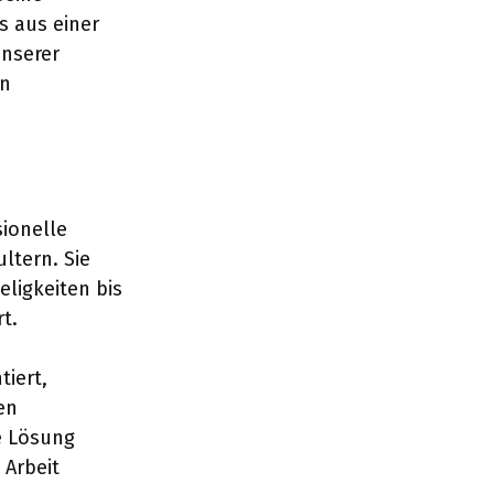
 aus einer
unserer
in
sionelle
ltern. Sie
ligkeiten bis
t.
iert,
en
e Lösung
 Arbeit