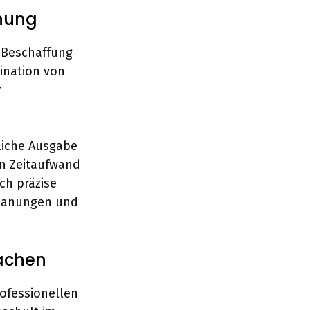
anung
r Beschaffung
ination von
r
liche Ausgabe
en Zeitaufwand
ch präzise
planungen und
sachen
rofessionellen