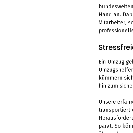
bundesweiten
Hand an. Dabe
Mitarbeiter, 
professionell
Stressfre
Ein Umzug geh
Umzugshelfer
kümmern sich 
hin zum siche
Unsere erfahr
transportiert
Herausforder
parat. So kön