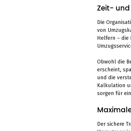
Zeit- un
Die Organisat
von Umzugskar
Helfern – die
Umzugsservice
Obwohl die Be
erscheint, sp
und die verst
Kalkulation u
sorgen für ei
Maximale 
Der sichere T