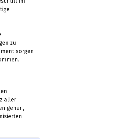
eschult im
tige
e
gen zu
ipment sorgen
kommen.
len
z aller
en gehen,
nisierten