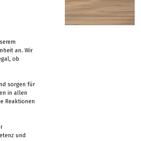
nserem
heit an. Wir
egal, ob
nd sorgen für
en in allen
te Reaktionen
r
petenz und