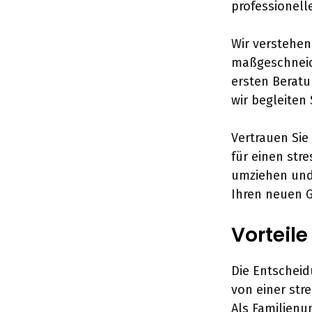
professionell
Wir verstehen,
maßgeschneid
ersten Berat
wir begleiten
Vertrauen Sie
für einen str
umziehen und 
Ihren neuen G
Vorteil
Die Entscheid
von einer str
Als Familien