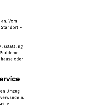
 an. Vom
 Standort –
 Ausstattung
 Probleme
Zuhause oder
ervice
hren Umzug
s verwandeln.
seine