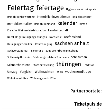
Feiertag
feiertage
Hygiene am Arbeitsplatz
Immobilieninvestitionen
Immobilienbewertung
Immobilienkauf
kalender
Immobilienmakler
Immobilienmarkt
Kirche
Landwirtschaft
Kreative Weihnachtsdekoration
Ostfriesland
Nachhaltige Reinigungslösungen
Notdienst
sachsen anhalt
Reinigungstechniken
Rohrreinigung
Sachverständiger
Sanierung
Saubere Arbeitsumgebung
Schnarchen
Schleswig-Holstein
Schleswig-Holstein Tourismus
thüringen
Schnarchschiene
Stadtentwicklung
Tradition
wochenendtipps
Umzug
Weihnachten
Vergleich
Wien
Wohnimmobilien
Wohnungsmarkt Köln
Partnerportale:
Ticketpuls.de