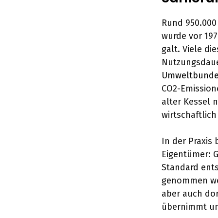
Rund 950.000 
wurde vor 197
galt. Viele d
Nutzungsdaue
Umweltbund
CO2-Emission
alter Kessel n
wirtschaftlic
In der Praxis
Eigentümer: G
Standard ent
genommen wer
aber auch dor
übernimmt unt