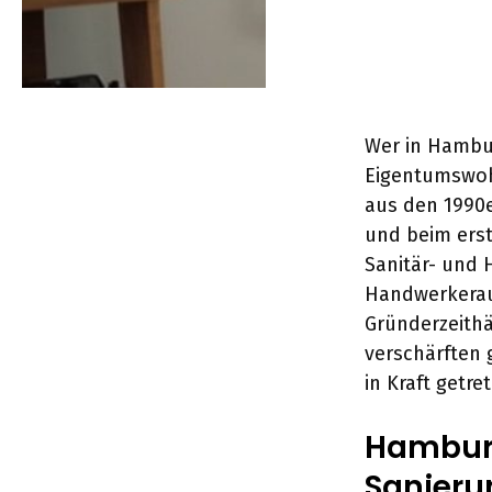
Wer in Hambur
Eigentumswoh
aus den 1990e
und beim erst
Sanitär- und 
Handwerkerauf
Gründerzeith
verschärften 
in Kraft getre
Hambur
Sanieru