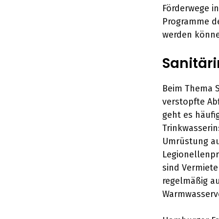
Förderwege i
Programme de
werden könne
Sanitäri
Beim Thema Sa
verstopfte A
geht es häufi
Trinkwasserin
Umrüstung auf
Legionellenp
sind Vermiete
regelmäßig au
Warmwasserve