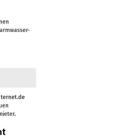
onen
Warmwasser-
nternet.de
euen
mieter.
mt