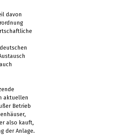
eil davon
erordnung
rtschaftliche
 deutschen
 Austausch
 auch
tzende
m aktuellen
ßer Betrieb
ienhäuser,
r also kauft,
g der Anlage.