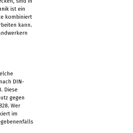
cken, sind in
hnik
ist ein
ke kombiniert
rbeiten kann.
Handwerkern
welche
 nach
DIN-
. Diese
hutz gegen
828. Wer
kiert im
egebenenfalls