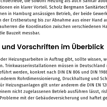
hbetriebe, die sowohl Heizung als auch Sanitär abde
ionen ein klarer Vorteil.
Scholz Bergmann Sanitärtec
einen in Hamburg ansässigen Betrieb, der beide Gewer
 der Erstberatung bis zur Abnahme aus einer Hand a
Bauherren die Koordination zwischen verschiedenen 
die Bauzeit messbar.
und Vorschriften im Überblick
oder Heizungsarbeiten in Auftrag gibt, sollte wissen, 
n. Trinkwasserinstallationen müssen in Deutschland
führt werden, konkret nach DIN EN 806 und DIN 1988
 anderem Rohrdimensionierung, Druckhaltung und Sc
Für Heizungsanlagen gilt unter anderem die DIN EN 12
einem nicht zugelassenen Betrieb ausführen lässt, ris
 Probleme mit der Gebäudeversicherung und haftet g