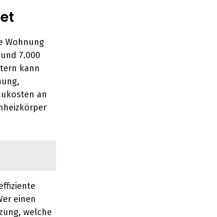
et
ine Wohnung
 und 7.000
etern kann
mung,
aukosten an
nheizkörper
ffiziente
Wer einen
tzung, welche