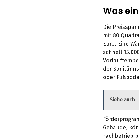
Was ein
Die Preisspan
mit 80 Quadra
Euro. Eine W
schnell 15.0
Vorlauftempe
der Sanitärin
oder Fußbode
Siehe auch
Förderprogram
Gebäude, könn
Fachbetrieb b