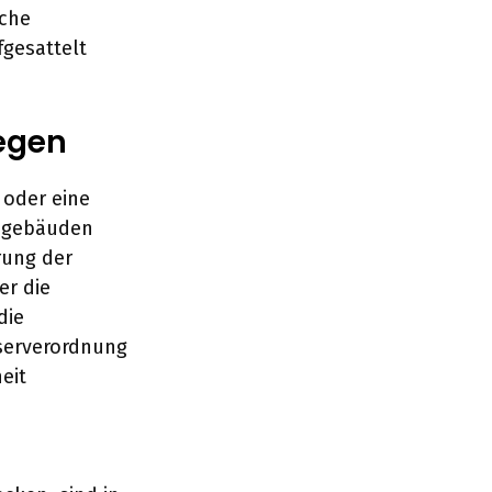
sche
gesattelt
legen
 oder eine
hngebäuden
rung der
er die
die
serverordnung
eit