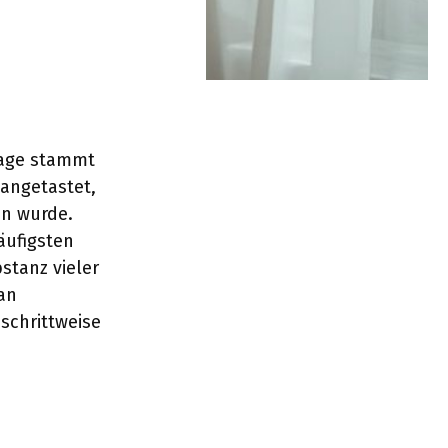
lage stammt
nangetastet,
en wurde.
äufigsten
stanz vieler
an
schrittweise