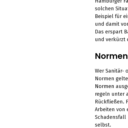
Hamburger Fac
solchen Situat
Beispiel für 
und damit von
Das erspart 
und verkürzt 
Normen 
Wer Sanitär- 
Normen gelte
Normen
ausge
regeln unter
Rückfließen. 
Arbeiten von 
Schadensfall
selbst.