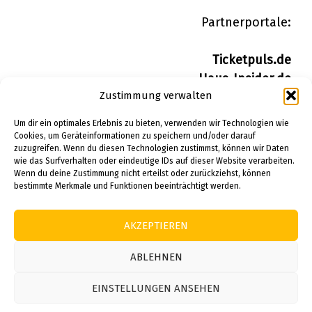
Partnerportale:
Ticketpuls.de
Haus-Insider.de
Zustimmung verwalten
Wohn-Insider.de
Bau-Insider.de
Um dir ein optimales Erlebnis zu bieten, verwenden wir Technologien wie
Cookies, um Geräteinformationen zu speichern und/oder darauf
zuzugreifen. Wenn du diesen Technologien zustimmst, können wir Daten
IMPRESSUM
wie das Surfverhalten oder eindeutige IDs auf dieser Website verarbeiten.
DATENSCHUTZERKLÄRUNG
Wenn du deine Zustimmung nicht erteilst oder zurückziehst, können
bestimmte Merkmale und Funktionen beeinträchtigt werden.
PINTEREST
AKZEPTIEREN
© 2026 Alle Rechte vorbehalten.
ABLEHNEN
EINSTELLUNGEN ANSEHEN