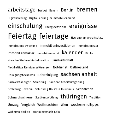
bremen
arbeitstage
Berlin
bafög
Bayern
Digitalisierung
Digitalisierung im Immobilienmarkt
einschulung
ereignisse
Energieeffizienz
Feiertag
feiertage
Hygiene am Arbeitsplatz
Immobilieninvestitionen
Immobilienbewertung
Immobilienkauf
kalender
Immobilienmakler
Immobilienmarkt
Kirche
Landwirtschaft
Kreative Weihnachtsdekoration
Notdienst
Ostfriesland
Nachhaltige Reinigungslösungen
sachsen anhalt
Rohrreinigung
Reinigungstechniken
Sachverständiger
Sanierung
Saubere Arbeitsumgebung
Schnarchen
Schleswig-Holstein
Schleswig-Holstein Tourismus
thüringen
Schnarchschiene
Stadtentwicklung
Tradition
wochenendtipps
Umzug
Weihnachten
Vergleich
Wien
Wohnimmobilien
Wohnungsmarkt Köln