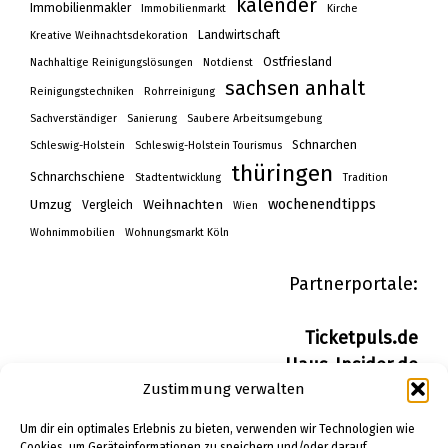
kalender
Immobilienmakler
Immobilienmarkt
Kirche
Landwirtschaft
Kreative Weihnachtsdekoration
Ostfriesland
Nachhaltige Reinigungslösungen
Notdienst
sachsen anhalt
Reinigungstechniken
Rohrreinigung
Sachverständiger
Sanierung
Saubere Arbeitsumgebung
Schnarchen
Schleswig-Holstein
Schleswig-Holstein Tourismus
thüringen
Schnarchschiene
Stadtentwicklung
Tradition
wochenendtipps
Umzug
Weihnachten
Vergleich
Wien
Wohnimmobilien
Wohnungsmarkt Köln
Partnerportale:
Ticketpuls.de
Haus-Insider.de
Zustimmung verwalten
Wohn-Insider.de
Bau-Insider.de
Um dir ein optimales Erlebnis zu bieten, verwenden wir Technologien wie
Cookies, um Geräteinformationen zu speichern und/oder darauf