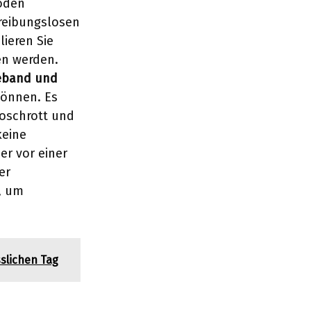
boden
reibungslosen
lieren Sie
gen werden.
beband und
können. Es
roschrott und
keine
r vor einer
er
, um
sslichen Tag