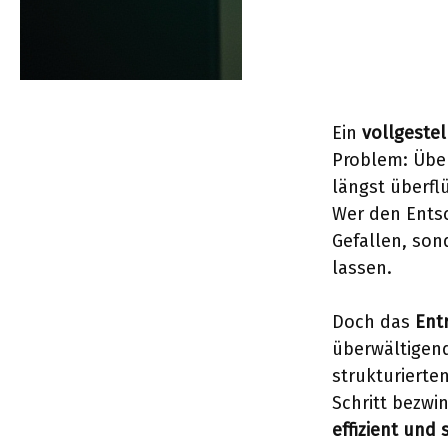
Ein
vollgeste
Problem: Übe
längst überfl
Wer den Entsc
Gefallen, son
lassen.
Doch das
Ent
überwältigend
strukturierte
Schritt bezwi
effizient und s