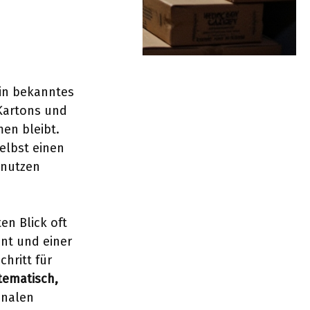
ein bekanntes
Kartons und
en bleibt.
selbst einen
 nutzen
en Blick oft
nt und einer
hritt für
tematisch,
inalen