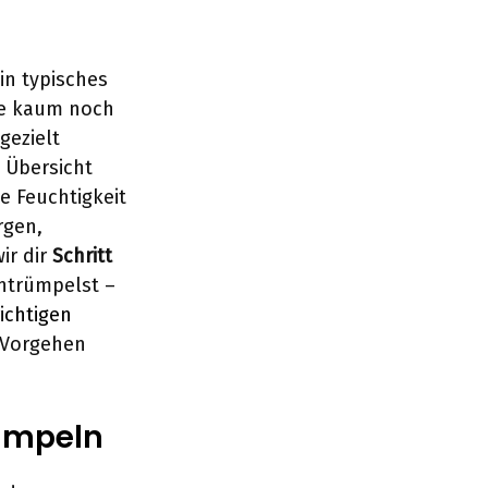
in typisches
ie kaum noch
gezielt
 Übersicht
e Feuchtigkeit
rgen,
ir dir
Schritt
entrümpelst –
richtigen
s Vorgehen
rümpeln