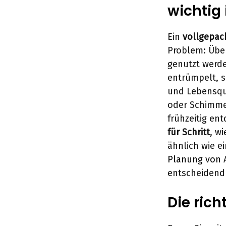
wichtig 
Ein
vollgepac
Problem: Übe
genutzt werde
entrümpelt, s
und Lebensqua
oder Schimmel
frühzeitig en
für Schritt
, w
ähnlich wie e
Planung von 
entscheidend f
Die ric