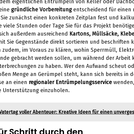
t dem eigentlichen Entrümpeln von Keller oder Dach
 eine
gründliche Vorbereitung
entscheidend für einen 
 Sie zunächst einen konkreten Zeitplan fest und kalku
wie viele Stunden oder Tage Sie für das Projekt benöti
 sich außerdem ausreichend
Kartons, Müllsäcke, Kle
mit Sie Gegenstände direkt sortieren und beschriften 
h zudem, im Voraus zu klären, wohin Sperrmüll, Elekt
nde gebracht werden sollen, um während der Arbeit 
terbrechungen zu haben. Wer den Aufwand scheut ode
ßen Menge an Gerümpel steht, kann sich bereits in d
e an einen
regionaler Entrümpelungsservice
wenden
e Unterstützung einzuholen.
Vatertag voller Abenteuer: Kreative Ideen für einen unverge
für Schritt durch den