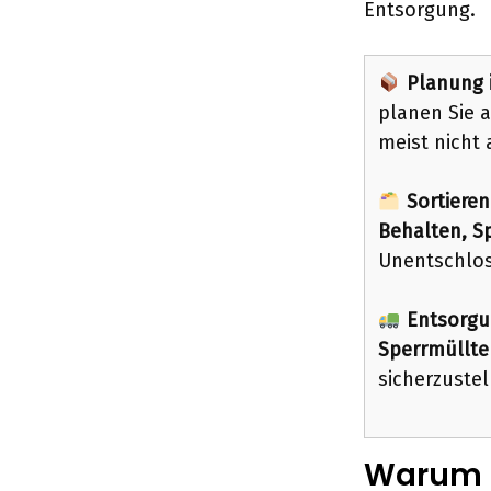
Entsorgung.
Planung 
planen Sie a
meist nicht 
Sortiere
Behalten, S
Unentschlos
Entsorgun
Sperrmüllte
sicherzustel
Warum K