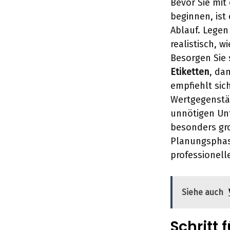
Bevor Sie mi
beginnen, ist
Ablauf. Legen
realistisch, 
Besorgen Sie
Etiketten
, da
empfiehlt sic
Wertgegenstä
unnötigen Un
besonders gro
Planungsphas
professionell
Siehe auch
Schritt 