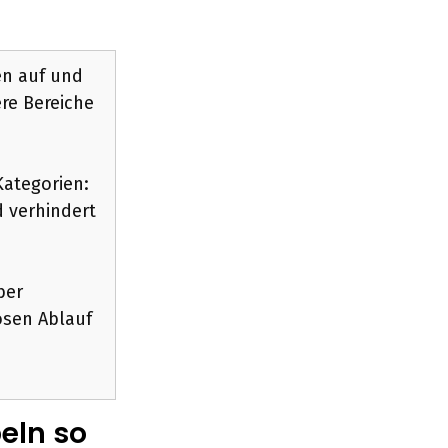
en auf und
ere Bereiche
Kategorien:
d verhindert
ber
osen Ablauf
eln so