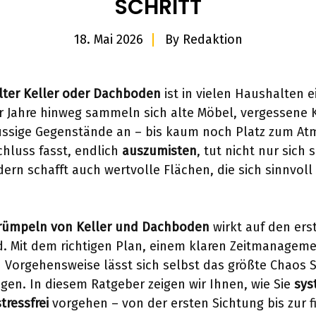
SCHRITT
18. Mai 2026
By
Redaktion
llter Keller oder Dachboden
ist in vielen Haushalten 
r Jahre hinweg sammeln sich alte Möbel, vergessene 
üssige Gegenstände an – bis kaum noch Platz zum Atm
hluss fasst, endlich
auszumisten
, tut nicht nur sich 
dern schafft auch wertvolle Flächen, die sich sinnvoll
rümpeln von Keller und Dachboden
wirkt auf den erst
. Mit dem richtigen Plan, einem klaren Zeitmanageme
n Vorgehensweise lässt sich selbst das größte Chaos Sc
ngen. In diesem Ratgeber zeigen wir Ihnen, wie Sie
sys
tressfrei
vorgehen – von der ersten Sichtung bis zur f