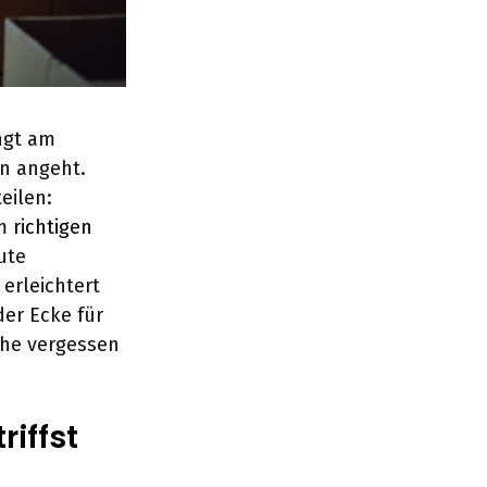
ngt am
en angeht.
eilen:
im
richtigen
ute
erleichtert
er Ecke für
che vergessen
riffst