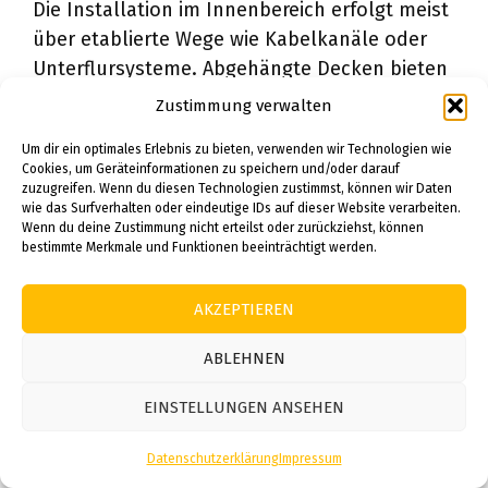
Die Installation im Innenbereich erfolgt meist
über etablierte Wege wie Kabelkanäle oder
Unterflursysteme. Abgehängte Decken bieten
ideale Möglichkeiten für die unsichtbare
Zustimmung verwalten
Kabelführung. Dabei müssen Brandabschnitte
Um dir ein optimales Erlebnis zu bieten, verwenden wir Technologien wie
durch entsprechende Schottungen getrennt
Cookies, um Geräteinformationen zu speichern und/oder darauf
werden.
zuzugreifen. Wenn du diesen Technologien zustimmst, können wir Daten
wie das Surfverhalten oder eindeutige IDs auf dieser Website verarbeiten.
Wenn du deine Zustimmung nicht erteilst oder zurückziehst, können
Kabeltrassen ermöglichen eine ordentliche
bestimmte Merkmale und Funktionen beeinträchtigt werden.
und erweiterbare Installation. Die Trennung
von Daten- und Stromkabeln verhindert
AKZEPTIEREN
elektromagnetische Störungen. Ausreichende
ABLEHNEN
Reserven für zukünftige Erweiterungen
sollten eingeplant werden.
EINSTELLUNGEN ANSEHEN
Wanddurchführungen erfordern besondere
Datenschutzerklärung
Impressum
Sorgfalt bei der Abdichtung. Spezielle