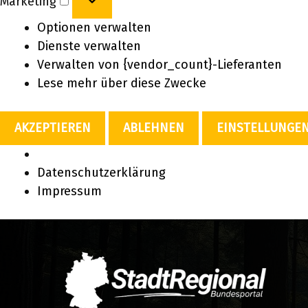
Marketing
Optionen verwalten
Dienste verwalten
Verwalten von {vendor_count}-Lieferanten
Lese mehr über diese Zwecke
AKZEPTIEREN
ABLEHNEN
EINSTELLUNGE
Datenschutzerklärung
Impressum
Zum
Inhalt
springen