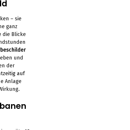
ld
en – sie
ne ganz
 die Blicke
endstunden
beschilder
heben und
en der
tzeitig auf
ne Anlage
 Wirkung.
rbanen