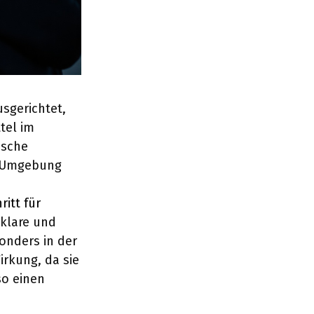
sgerichtet,
tel im
ische
r Umgebung
itt für
 klare und
onders in der
irkung, da sie
so einen