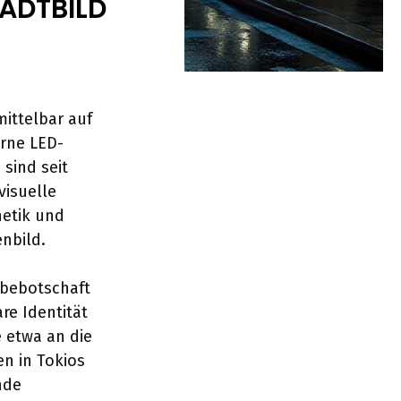
ADTBILD
ittelbar auf
erne LED-
n
sind seit
visuelle
hetik und
nbild.
rbebotschaft
re Identität
etwa an die
en in Tokios
nde