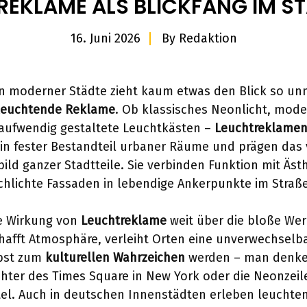
REKLAME ALS BLICKFANG IM ST
16. Juni 2026
By
Redaktion
n moderner Städte zieht kaum etwas den Blick so unm
leuchtende Reklame
. Ob klassisches Neonlicht, mod
 aufwendig gestaltete Leuchtkästen –
Leuchtreklame
in fester Bestandteil urbaner Räume und prägen das 
ild ganzer Stadtteile. Sie verbinden Funktion mit Äst
hlichte Fassaden in lebendige Ankerpunkte im Straße
ie Wirkung von
Leuchtreklame
weit über die bloße We
chafft Atmosphäre, verleiht Orten eine unverwechselba
bst zum
kulturellen Wahrzeichen
werden – man denke 
chter des Times Square in New York oder die Neonzeil
tel. Auch in deutschen Innenstädten erleben leuchte