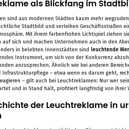
eklame als Blickfang im Stadtbi
en sind aus modernen Städten kaum mehr wegzudenk
chtliche Stadtbild und verleihen Geschäftsstraßen ei
osphäre. Mit ihrem farbenfrohen Lichtspiel ziehen sie
n auf sich und machen Unternehmen auch in den Ab
onders in belebten Innenstädten sind
leuchtende Wer
dendes Instrument, um sich von der Konkurrenz abzu
unden anzusprechen. Ähnlich wie bei anderen Bereich
 Infrastrukturpflege – etwa wenn es darum geht,
rech
eagieren
– gilt auch bei Leuchtreklamen: Nur wer sei
tet und in Stand hält, profitiert langfristig von ihrer
chichte der Leuchtreklame in u
n