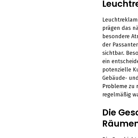
Leuchtr
Leuchtreklam
prägen das nä
besondere Atm
der Passante
sichtbar. Bes
ein entschei
potenzielle K
Gebäude- und
Probleme zu r
regelmäßig war
Die Ges
Räume