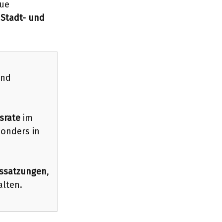
eue
s
Stadt- und
und
srate
im
sonders in
ssatzungen
,
alten.