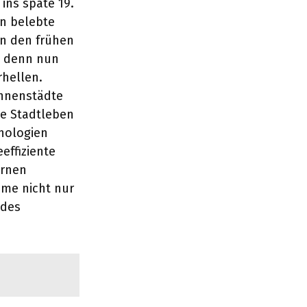
ins späte 19.
en belebte
in den frühen
, denn nun
rhellen.
Innenstädte
ne Stadtleben
hnologien
effiziente
ernen
ame nicht nur
 des