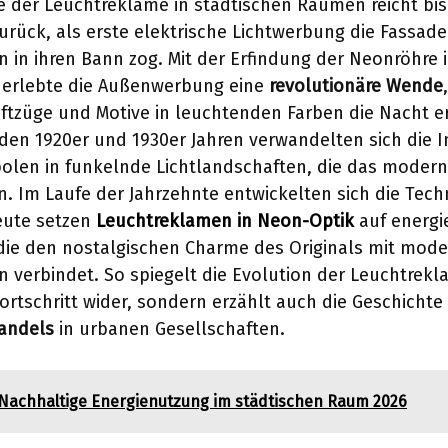
e der Leuchtreklame in städtischen Räumen reicht bis 
urück, als erste elektrische Lichtwerbung die Fassad
 in ihren Bann zog. Mit der Erfindung der Neonröhre 
n erlebte die Außenwerbung eine
revolutionäre Wende
ftzüge und Motive in leuchtenden Farben die Nacht e
den 1920er und 1930er Jahren verwandelten sich die 
olen in funkelnde Lichtlandschaften, die das moder
n. Im Laufe der Jahrzehnte entwickelten sich die Tec
eute setzen
Leuchtreklamen in Neon-Optik
auf energie
die den nostalgischen Charme des Originals mit mod
 verbindet. So spiegelt die Evolution der Leuchtrekl
ortschritt wider, sondern erzählt auch die Geschichte
Wandels
in urbanen Gesellschaften.
Nachhaltige Energienutzung im städtischen Raum 2026