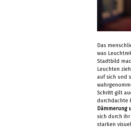
Das menschlic
was Leuchtre
Stadtbild mac
Leuchten zie
auf sich und 
wahrgenommen
Schritt
gilt au
durchdachte 
Dämmerung u
sich durch i
starken visue