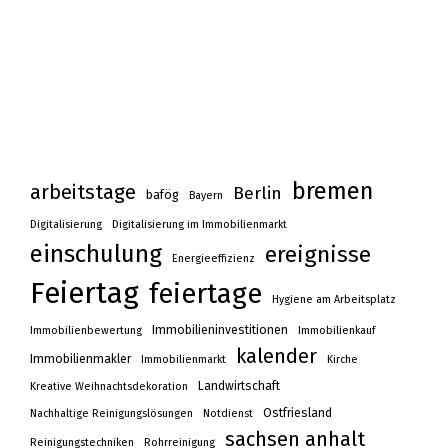
bremen
arbeitstage
Berlin
bafög
Bayern
Digitalisierung
Digitalisierung im Immobilienmarkt
einschulung
ereignisse
Energieeffizienz
Feiertag
feiertage
Hygiene am Arbeitsplatz
Immobilieninvestitionen
Immobilienbewertung
Immobilienkauf
kalender
Immobilienmakler
Immobilienmarkt
Kirche
Landwirtschaft
Kreative Weihnachtsdekoration
Ostfriesland
Nachhaltige Reinigungslösungen
Notdienst
sachsen anhalt
Reinigungstechniken
Rohrreinigung