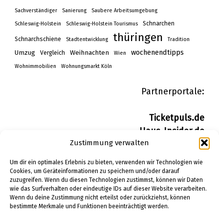
Sachverständiger
Sanierung
Saubere Arbeitsumgebung
Schnarchen
Schleswig-Holstein
Schleswig-Holstein Tourismus
thüringen
Schnarchschiene
Stadtentwicklung
Tradition
wochenendtipps
Umzug
Weihnachten
Vergleich
Wien
Wohnimmobilien
Wohnungsmarkt Köln
Partnerportale:
Ticketpuls.de
Haus-Insider.de
Zustimmung verwalten
Wohn-Insider.de
Bau-Insider.de
Um dir ein optimales Erlebnis zu bieten, verwenden wir Technologien wie
Cookies, um Geräteinformationen zu speichern und/oder darauf
zuzugreifen. Wenn du diesen Technologien zustimmst, können wir Daten
IMPRESSUM
wie das Surfverhalten oder eindeutige IDs auf dieser Website verarbeiten.
DATENSCHUTZERKLÄRUNG
Wenn du deine Zustimmung nicht erteilst oder zurückziehst, können
bestimmte Merkmale und Funktionen beeinträchtigt werden.
PINTEREST